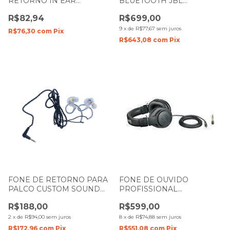
RETORNO IN EAR
BLUETOOTH JBL
SOUNDVOICE IE-02 1.8M
ENDURANCE PEAK3
R$82,94
R$699,00
9
x
de
R$77,67
sem juros
R$76,30
com
Pix
R$643,08
com
Pix
FONE DE RETORNO PARA
FONE DE OUVIDO
PALCO CUSTOM SOUND
PROFISSIONAL
CSIE-100
HEADPHONE AUDIO
R$188,00
R$599,00
TECHNICA ATH-M20X
2
x
de
R$94,00
sem juros
8
x
de
R$74,88
sem juros
R$172,96
com
Pix
R$551,08
com
Pix