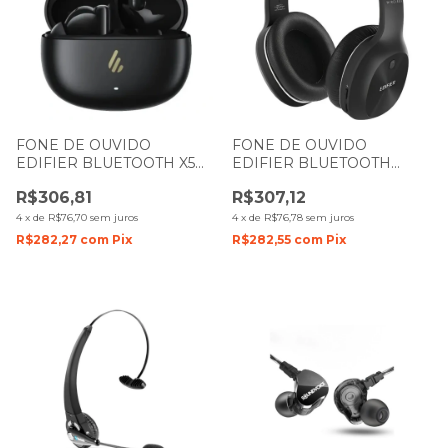
FONE DE OUVIDO
FONE DE OUVIDO
EDIFIER BLUETOOTH X5
EDIFIER BLUETOOTH
PRO V25 PRETO
W800BT PLUS PRETO
R$306,81
R$307,12
4
x
de
R$76,70
sem juros
4
x
de
R$76,78
sem juros
R$282,27
com
Pix
R$282,55
com
Pix