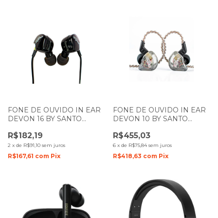
FONE DE OUVIDO IN EAR
FONE DE OUVIDO IN EAR
DEVON 16 BY SANTO
DEVON 10 BY SANTO
ANGELO
ANGELO
R$182,19
R$455,03
2
x
de
R$91,10
sem juros
6
x
de
R$75,84
sem juros
R$167,61
com
Pix
R$418,63
com
Pix