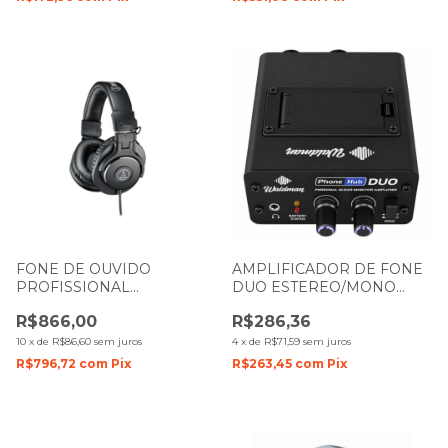
FONE DE OUVIDO
AMPLIFICADOR DE FONE
PROFISSIONAL
DUO ESTEREO/MONO
HEADPHONE AUDIO
WALDMAN PH-2
R$866,00
R$286,36
TECHNICA ATH-M30X
10
x
de
R$86,60
sem juros
4
x
de
R$71,59
sem juros
R$796,72
com
Pix
R$263,45
com
Pix