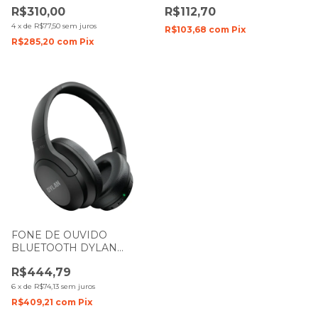
HEADPHONE OVER EAR
MICROFONE DC-25 PRETO
R$310,00
R$112,70
P2 COM CANCELAMENTO
DE RUIDO DL-900 PRETO
4
x
de
R$77,50
sem juros
R$103,68
com
Pix
R$285,20
com
Pix
FONE DE OUVIDO
BLUETOOTH DYLAN
HEADPHONE OVER EAR
R$444,79
P2 COM CANCELAMENTO
DE RUIDO DL-700 PRETO
6
x
de
R$74,13
sem juros
R$409,21
com
Pix