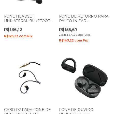
FONE HEADSET
FONE DE RETORNO PARA
UNILATERAL BLUETOOTH
PALCO IN EAR
SOUNDVOICE
SOUNDVOICE IE-01
R$136,12
R$155,67
SOUNDCASTING-400
2
x
de
R$77,84
sem juros
R$125,23
com
Pix
R$143,22
com
Pix
CABO P2 PARA FONE DE
FONE DE OUVIDO