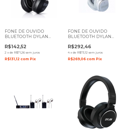
FONE DE OUVIDO
FONE DE OUVIDO
BLUETOOTH DYLAN
BLUETOOTH DYLAN
HEADPHONE OVER EAR
HEADPHONE OVER EAR
R$142,52
R$292,46
DL-500 PRETO
P2 COM CANCELAMENTO
DE RUIDO DL-900 CINZA
2
x
de
R$71,26
sem juros
4
x
de
R$73,12
sem juros
R$131,12
com
Pix
R$269,06
com
Pix