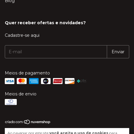
Blog
Quer receber ofertas e novidades?
Cadastre-se aqui
Meios de pagamento
Meios de envio
Copyright Mega Música - 20606244000120 - 2026. Todos os direitos
Ao navegar por este site
você aceita o uso de cookies
para
reservados.