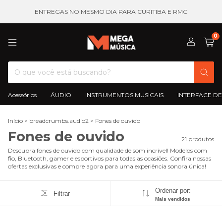
ENTREGAS NO MESMO DIA PARA CURITIBA E RMC
0
Acessórios
ÁUDIO
INSTRUMENTOS MUSICAIS
INTERFACE DE
Início
>
breadcrumbs.audio2
>
Fones de ouvido
Fones de ouvido
21 produtos
Descubra fones de ouvido com qualidade de som incrível! Modelos com
fio, Bluetooth, gamer e esportivos para todas as ocasiões. Confira nossas
ofertas exclusivas e compre agora para uma experiência sonora única!
Ordenar por:
Filtrar
Mais vendidos