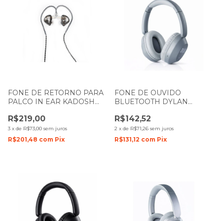
FONE DE RETORNO PARA
FONE DE OUVIDO
PALCO IN EAR KADOSH
BLUETOOTH DYLAN
KF100IE
HEADPHONE OVER EAR
R$219,00
R$142,52
DL-500 GREY
3
x
de
R$73,00
sem juros
2
x
de
R$71,26
sem juros
R$201,48
com
Pix
R$131,12
com
Pix