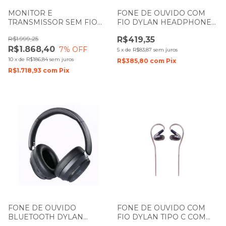
MONITOR E
FONE DE OUVIDO COM
TRANSMISSOR SEM FIO
FIO DYLAN HEADPHONE
DYLAN DSM-600 DE FONE
OVER EAR DL-840
R$1.999,25
R$419,35
PARA RETORNO DE
R$1.868,40
7
% OFF
PALCO UHF DUPLO
5
x
de
R$83,87
sem juros
10
x
de
R$186,84
sem juros
R$385,80
com
Pix
R$1.718,93
com
Pix
FONE DE OUVIDO
FONE DE OUVIDO COM
BLUETOOTH DYLAN
FIO DYLAN TIPO C COM