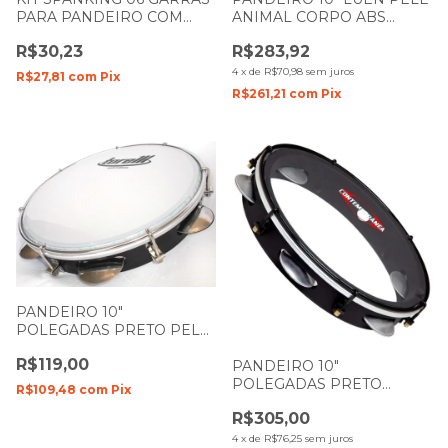
PARA PANDEIRO COM
ANIMAL CORPO ABS
PORCA E CHAVE DE
PRETO 40051PT
R$30,23
R$283,92
AFINACAO
4
x
de
R$70,98
sem juros
R$27,81
com
Pix
R$261,21
com
Pix
PANDEIRO 10"
POLEGADAS PRETO PELE
LEITOSA INJETADO TP-309
R$119,00
TORELLI
PANDEIRO 10"
POLEGADAS PRETO
R$109,48
com
Pix
FOSCO MADEIRA NYLON
R$305,00
PELE TRANSPARENTE
CONTEMPORANEA
4
x
de
R$76,25
sem juros