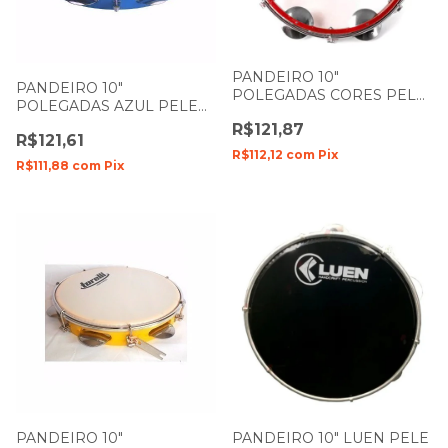
PANDEIRO 10"
PANDEIRO 10"
POLEGADAS CORES PELE
POLEGADAS AZUL PELE
TRANSPARENTE
LEITOSA INJETADO TP-309
R$121,87
INJETADO TORELLI
R$121,61
TORELLI
R$112,12
com
Pix
R$111,88
com
Pix
PANDEIRO 10"
PANDEIRO 10" LUEN PELE