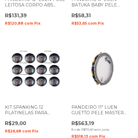
LEITOSA CORPO ABS
BATUKA BABY PELE
PRETO 40155PT
CRISTAL CORPO ABS
R$131,39
R$58,31
CORES 60046
R$120,88
com
Pix
R$53,65
com
Pix
KIT SPANKING 12
PANDEIRO 11" LUEN
PLATINELAS PARA
GUETTO PELE MASTER
PANDEIRO
SPARKLE CORPO IMBUIA
R$29,00
R$563,19
PRETO 49053
8
x
de
R$70,40
sem juros
R$26,68
com
Pix
R$518,13
com
Pix