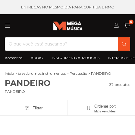
ENTREGAS NO MESMO DIA PARA CURITIBA E RMC
0
Acessórios
ÁUDIO
INSTRUMENTOS MUSICAIS
INTERFACE DE
Início
>
breadcrumbs.instrumentos
>
Percussão
>
PANDEIRO
PANDEIRO
37 produtos
PANDEIRO
Ordenar por:
Filtrar
Mais vendidos