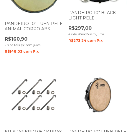
PANDEIRO 10" BLACK
LIGHT PELE
TRANSPARENTE
PANDEIRO 10" LUEN PELE
R$297,00
CONTEMPORÂNEA 82LBK
ANIMAL CORPO ABS
VERDE 40067VD
4
x
de
R$74,25
sem juros
R$160,90
R$273,24
com
Pix
2
x
de
R$80,45
sem juros
R$148,03
com
Pix
KIT SPANKING 06 GARRAS
PANDEIRO 10" LUEN PELE