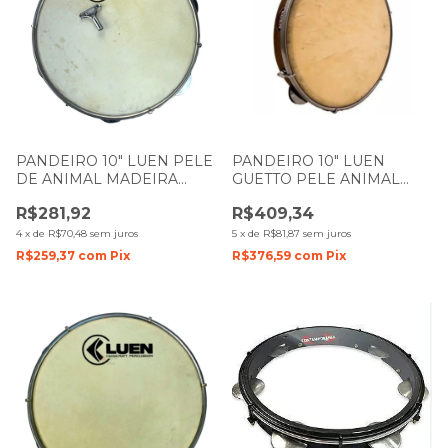
PANDEIRO 10" LUEN PELE
PANDEIRO 10" LUEN
DE ANIMAL MADEIRA
GUETTO PELE ANIMAL
BRANCO 40051
CORPO IMBUIA 49047
R$281,92
R$409,34
4
x
de
R$70,48
sem juros
5
x
de
R$81,87
sem juros
R$259,37
com
Pix
R$376,59
com
Pix