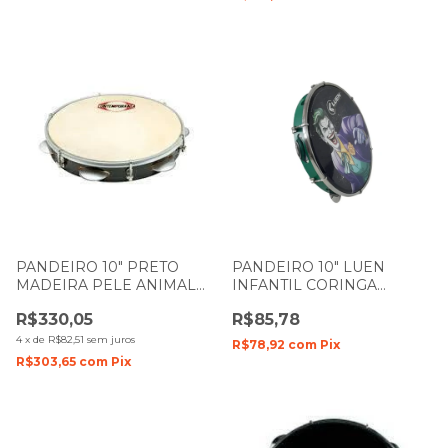
PANDEIRO 10" PRETO
PANDEIRO 10" LUEN
MADEIRA PELE ANIMAL
INFANTIL CORINGA
LIGHT CONTEMPORÂNEA
CORPO ABS 60061
R$330,05
R$85,78
86LT
4
x
de
R$82,51
sem juros
R$78,92
com
Pix
R$303,65
com
Pix