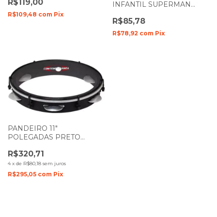
R$119,00
TP309NT TORELLI
INFANTIL SUPERMAN
CORPO ABS 60065
R$109,48
com
Pix
R$85,78
R$78,92
com
Pix
PANDEIRO 11"
POLEGADAS PRETO
FOSCO MADEIRA NYLON
R$320,71
PELE TRANSPARENTE
CONTEMPORANEA
4
x
de
R$80,18
sem juros
R$295,05
com
Pix