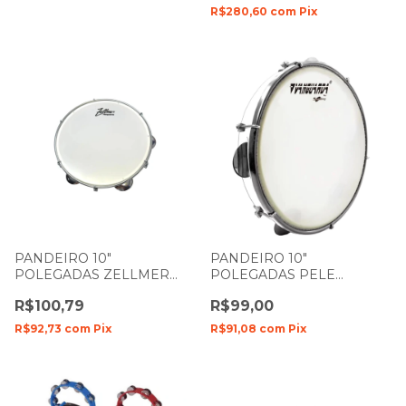
R$280,60
com
Pix
PANDEIRO 10"
PANDEIRO 10"
POLEGADAS ZELLMER
POLEGADAS PELE
VANGUARDA ECO PELE
LEITOSA CORES
R$100,79
R$99,00
LEITOSA PRETO
VANGUARDA ZELLMER
R$92,73
com
Pix
R$91,08
com
Pix