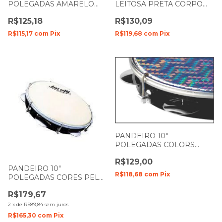
POLEGADAS AMARELO
LEITOSA PRETA CORPO
PELE LEITOSA INJETADO
ABS VERDE 40042VD
R$125,18
R$130,09
TP-309 TORELLI
R$115,17
com
Pix
R$119,68
com
Pix
PANDEIRO 10"
POLEGADAS COLORS
PELE HOLOGRAFICA
R$129,00
INJETADO TP-308 TORELLI
PANDEIRO 10"
R$118,68
com
Pix
POLEGADAS CORES PELE
ANIMAL INJETADO TP-300
R$179,67
PR TORELLI
2
x
de
R$89,84
sem juros
R$165,30
com
Pix