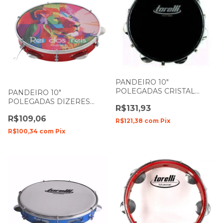
PANDEIRO 10"
POLEGADAS CRISTAL
PANDEIRO 10"
BLACK SILVER PELE
POLEGADAS DIZERES
R$131,93
PRETO INJETADO TP-301
LEAO/ ELE VIVE/ REI DOS
TORELLI
R$109,06
REIS PELE LEITOSA
R$121,38
com
Pix
VANGUARDA SPANKING
R$100,34
com
Pix