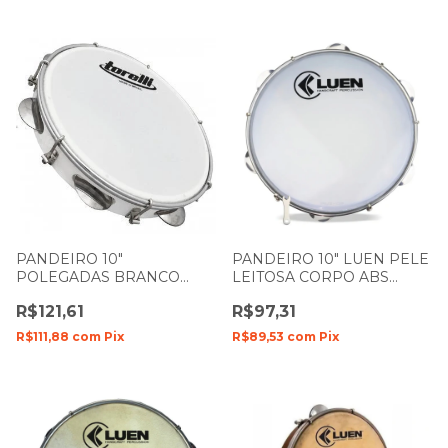
PANDEIRO 10"
PANDEIRO 10" LUEN PELE
POLEGADAS BRANCO
LEITOSA CORPO ABS
PELE LEITOSA INJETADO
CORES 40062
R$121,61
R$97,31
TP309BC TORELLI
R$111,88
com
Pix
R$89,53
com
Pix