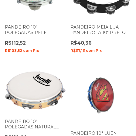
PANDEIRO 10"
PANDEIRO MEIA LUA
POLEGADAS PELE
PANDEIROLA 10" PRETO
HOLOGRAFICA CORES
SPANKING
R$112,52
R$40,36
VANGUARDA ZELLMER
R$103,52
com
Pix
R$37,13
com
Pix
PANDEIRO 10"
POLEGADAS NATURAL
PELE LEITOSA INJETADO
PANDEIRO 10" LUEN