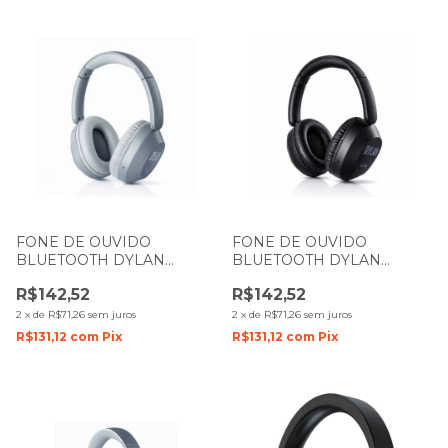
FONE DE OUVIDO
FONE DE OUVIDO
BLUETOOTH DYLAN
BLUETOOTH DYLAN
HEADPHONE OVER EAR
HEADPHONE OVER EAR
R$142,52
R$142,52
DL-500 GREY
DL-500 PRETO
2
x
de
R$71,26
sem juros
2
x
de
R$71,26
sem juros
R$131,12
com
Pix
R$131,12
com
Pix