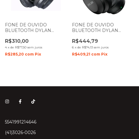
FONE DE OUVIDO
FONE DE OUVIDO
BLUETOOTH DYLAN
BLUETOOTH DYLAN
HEADPHONE OVER EAR
HEADPHONE OVER EAR
R$310,00
R$444,79
P2 COM CANCELAMENTO
P2 COM CANCELAMENTO
DE RUIDO DL-900 PRETO
DE RUIDO DL-700 PRETO
4
x
de
R$77,50
sem juros
6
x
de
R$74,13
sem juros
R$285,20
com
Pix
R$409,21
com
Pix
5541991214646
(41)3026-0026