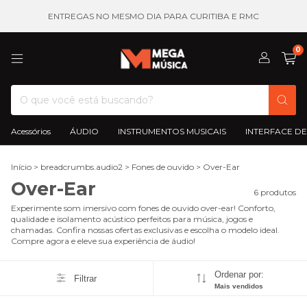
ENTREGAS NO MESMO DIA PARA CURITIBA E RMC
0
Acessórios
ÁUDIO
INSTRUMENTOS MUSICAIS
INTERFACE DE
Início
>
breadcrumbs.audio2
>
Fones de ouvido
>
Over-Ear
Over-Ear
6 produtos
Experimente som imersivo com fones de ouvido over-ear! Conforto,
qualidade e isolamento acústico perfeitos para música, jogos e
chamadas. Confira nossas ofertas exclusivas e escolha o modelo ideal.
Compre agora e eleve sua experiência de áudio!
Ordenar por:
Filtrar
Mais vendidos