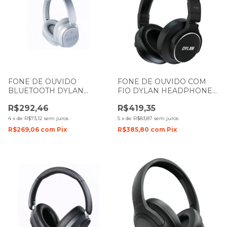
FONE DE OUVIDO
FONE DE OUVIDO COM
BLUETOOTH DYLAN
FIO DYLAN HEADPHONE
HEADPHONE OVER EAR
OVER EAR DL-840
R$292,46
R$419,35
P2 COM CANCELAMENTO
DE RUIDO DL-900 CINZA
4
x
de
R$73,12
sem juros
5
x
de
R$83,87
sem juros
R$269,06
com
Pix
R$385,80
com
Pix