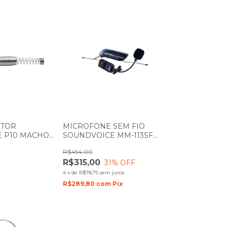
CTOR
MICROFONE SEM FIO
 P10 MACHO
SOUNDVOICE MM-113SF
MOLA P10-ML
COM 1 LAPELA-03
R$454,00
R$315,00
31
% OFF
4
x
de
R$78,75
sem juros
R$289,80
com
Pix