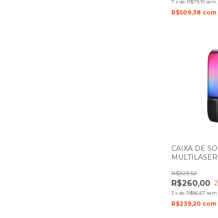
7
x
de
R$79,10
sem 
R$509,38
com
CAIXA DE S
MULTILASE
15W COM EF
R$323,52
SP349
R$260,00
3
x
de
R$86,67
sem 
R$239,20
com