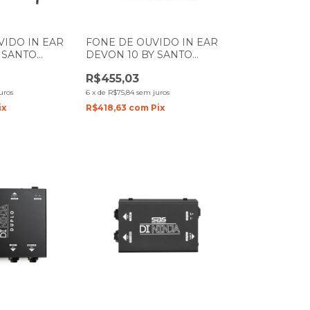
VIDO IN EAR
FONE DE OUVIDO IN EAR
 SANTO
DEVON 10 BY SANTO
ANGELO
R$455,03
uros
6
x
de
R$75,84
sem juros
ix
R$418,63
com
Pix