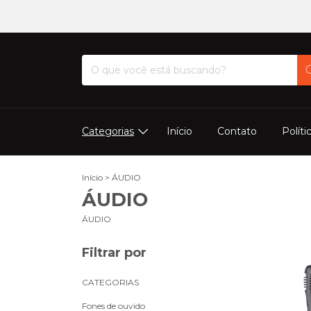
Categorias
Início
Contato
Políti
Início
>
ÁUDIO
ÁUDIO
ÁUDIO
Filtrar por
CATEGORIAS
Fones de ouvido