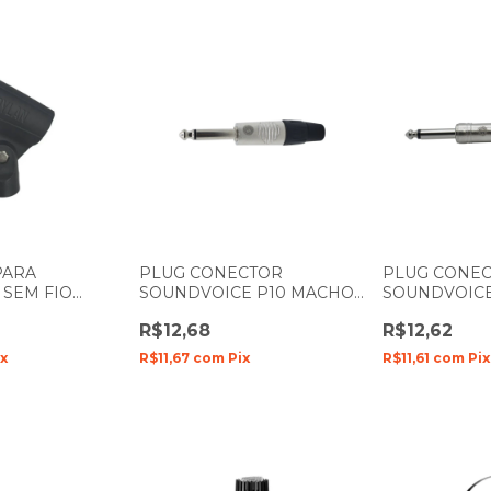
PARA
PLUG CONECTOR
PLUG CONE
SEM FIO
SOUNDVOICE P10 MACHO
SOUNDVOICE
340
MONO METAL COM
MONO COM 
R$12,68
R$12,62
BORRACHA TS P10-MN
ix
R$11,67
com
Pix
R$11,61
com
Pix