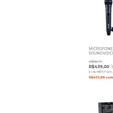
MICROFONE 
SOUNDVOICE
COM 1 BAST
R$518,70
R$439,00
1
6
x
de
R$73,17
sem 
R$403,88
co