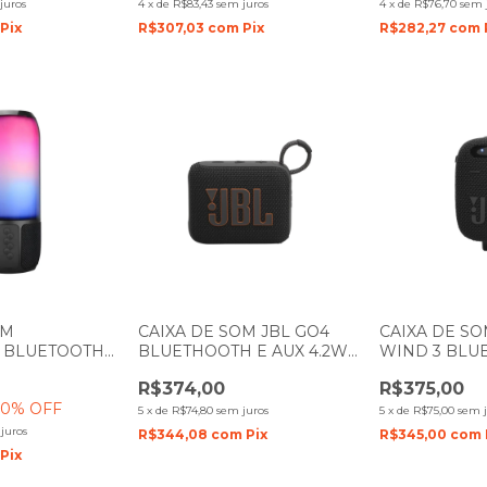
juros
4
x
de
R$83,43
sem juros
4
x
de
R$76,70
sem 
Pix
R$307,03
com
Pix
R$282,27
com
OM
CAIXA DE SOM JBL GO4
CAIXA DE SOM
R BLUETOOTH
BLUETHOOTH E AUX 4.2W
WIND 3 BLU
EITO LED RGB
PRETA
PRETA
R$374,00
R$375,00
20
% OFF
5
x
de
R$74,80
sem juros
5
x
de
R$75,00
sem j
juros
R$344,08
com
Pix
R$345,00
com
Pix