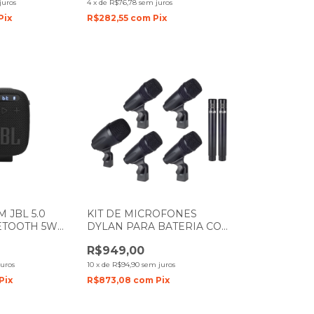
juros
4
x
de
R$76,78
sem juros
Pix
R$282,55
com
Pix
 JBL 5.0
KIT DE MICROFONES
ETOOTH 5W
DYLAN PARA BATERIA COM
7 PEÇAS BASIC DRUM
R$949,00
uros
10
x
de
R$94,90
sem juros
Pix
R$873,08
com
Pix