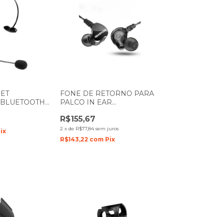
ET
FONE DE RETORNO PARA
 BLUETOOTH
PALCO IN EAR
E
SOUNDVOICE IE-01
R$155,67
NG-400
2
x
de
R$77,84
sem juros
ix
R$143,22
com
Pix