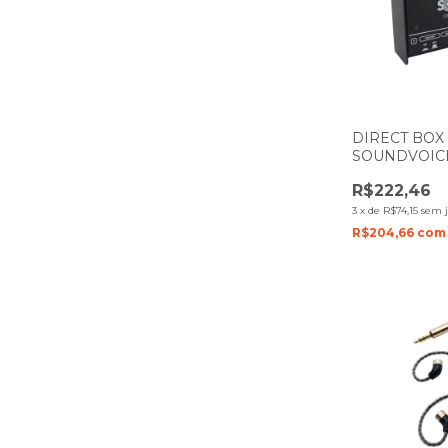
DIRECT BOX
SOUNDVOICE
DUPLO
R$222,46
3
x
de
R$74,15
sem 
R$204,66
com