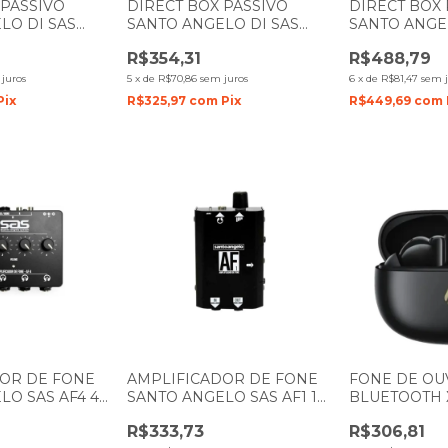
 PASSIVO
DIRECT BOX PASSIVO
DIRECT BOX 
LO DI SAS
SANTO ANGELO DI SAS
SANTO ANGE
O
DBP1 OUT XLR
DUPLO
R$354,31
R$488,79
juros
5
x
de
R$70,86
sem juros
6
x
de
R$81,47
sem j
Pix
R$325,97
com
Pix
R$449,69
com
OR DE FONE
AMPLIFICADOR DE FONE
FONE DE OU
LO SAS AF4 4
SANTO ANGELO SAS AF1 1
BLUETOOTH 
REO
CANAL STEREO
PRETO
R$333,73
R$306,81