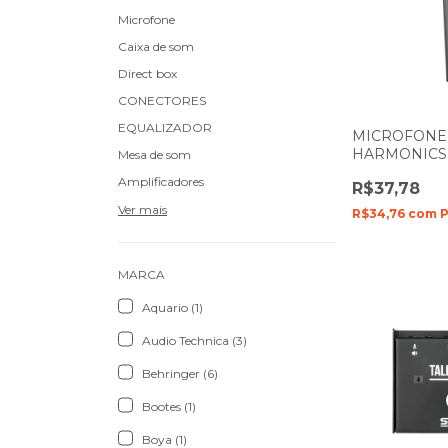
Microfone
Caixa de som
Direct box
CONECTORES
EQUALIZADOR
MICROFONE
HARMONICS
Mesa de som
1 BASTÃO D
Amplificadores
R$37,78
51005
Ver mais
R$34,76
com
P
MARCA
Aquario (1)
Audio Technica (3)
Behringer (6)
Bootes (1)
Boya (1)