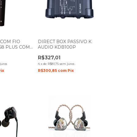
COM FIO
DIRECT BOX PASSIVO K
58 PLUS COM
AUDIO KDB100P
DE MÃO
R$327,01
juros
4
x
de
R$81,75
sem juros
ix
R$300,85
com
Pix