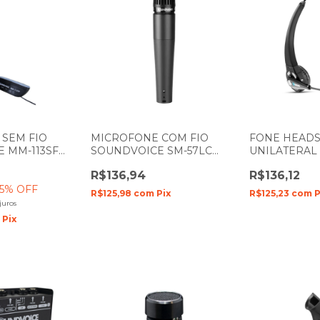
SEM FIO
MICROFONE COM FIO
FONE HEADS
 MM-113SF
SOUNDVOICE SM-57LC
UNILATERAL
ÃO DE MÃO
COM 1 BASTÃO DE MÃO
SOUNDVOIC
R$136,94
R$136,12
COM CABO
SOUNDCASTI
5
% OFF
R$125,98
com
Pix
R$125,23
com
P
juros
m
Pix