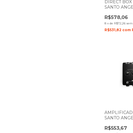
DIRECT BOX
SANTO ANGE
DBP2 DUPL
R$578,06
8
x
de
R$72,26
sem 
R$531,82
com
AMPLIFICAD
SANTO ANGE
CANAIS STE
R$553,67