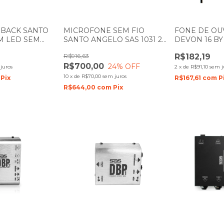
 BACK SANTO
MICROFONE SEM FIO
FONE DE OU
M LED SEM
SANTO ANGELO SAS 1031 2
DEVON 16 BY
BASTÕES DE MÃO UHF
ANGELO
R$916,63
R$182,19
R$700,00
24
% OFF
juros
2
x
de
R$91,10
sem j
10
x
de
R$70,00
sem juros
Pix
R$167,61
com
P
R$644,00
com
Pix