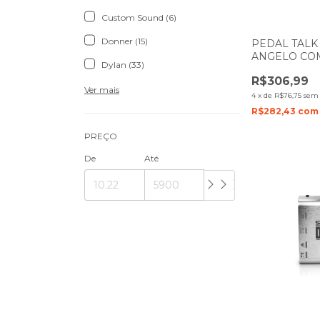
Custom Sound (6)
Donner (15)
PEDAL TALK
ANGELO CO
Dylan (33)
TRAVA
R$306,99
Ver mais
4
x
de
R$76,75
sem 
R$282,43
com
PREÇO
De
Até