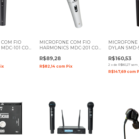
 COM FIO
MICROFONE COM FIO
MICROFONE 
 MDC-101 COM
HARMONICS MDC-201 COM
DYLAN SMD-
E MÃO PRETO
1 BASTÃO DE MÃO
UM BASTÃO 
R$89,28
R$160,53
2
x
de
R$80,27
sem 
ix
R$82,14
com
Pix
R$147,69
com
P