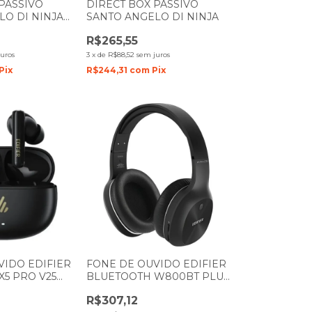
PASSIVO
DIRECT BOX PASSIVO
LO DI NINJA
SANTO ANGELO DI NINJA
R$265,55
uros
3
x
de
R$88,52
sem juros
Pix
R$244,31
com
Pix
VIDO EDIFIER
FONE DE OUVIDO EDIFIER
X5 PRO V25
BLUETOOTH W800BT PLUS
PRETO
R$307,12