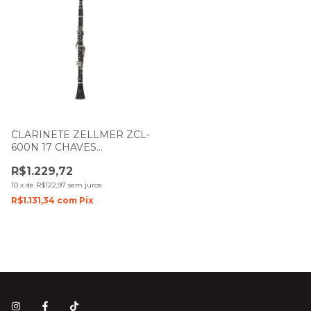
CLARINETE ZELLMER ZCL-
600N 17 CHAVES
AFINAÇÃO EM SiB
R$1.229,72
10
x
de
R$122,97
sem juros
R$1.131,34
com
Pix