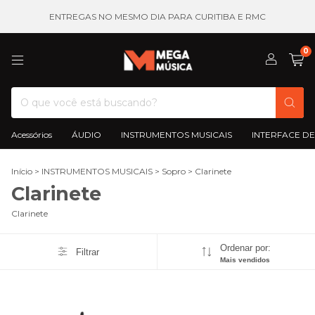
ENTREGAS NO MESMO DIA PARA CURITIBA E RMC
0
Acessórios
ÁUDIO
INSTRUMENTOS MUSICAIS
INTERFACE DE
Início
>
INSTRUMENTOS MUSICAIS
>
Sopro
>
Clarinete
Clarinete
Clarinete
Ordenar por:
Filtrar
Mais vendidos