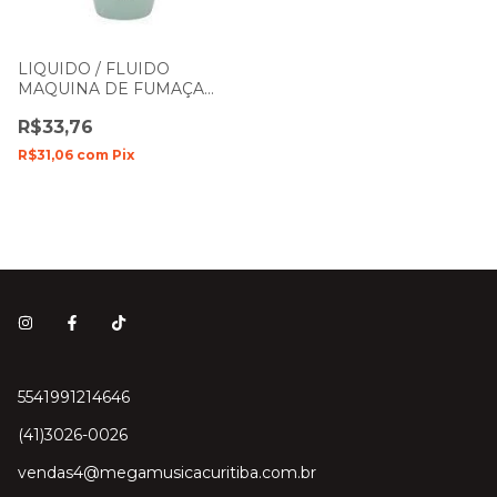
LIQUIDO / FLUIDO
MAQUINA DE FUMAÇA
PROFISSIONAL NEUTRO
R$33,76
1L VOLT DENSO
R$31,06
com
Pix
5541991214646
(41)3026-0026
vendas4@megamusicacuritiba.com.br