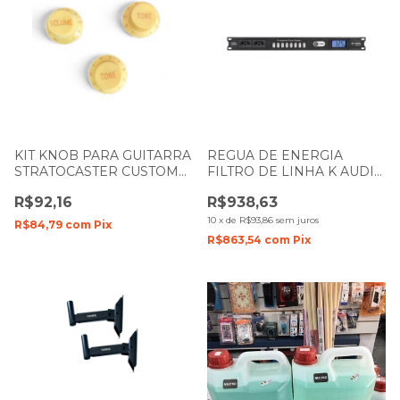
KIT KNOB PARA GUITARRA
REGUA DE ENERGIA
STRATOCASTER CUSTOM
FILTRO DE LINHA K AUDIO
SOUND CKB-2 VW CREME
PADRAO RACK PS200D
R$92,16
R$938,63
2500W
10
x
de
R$93,86
sem juros
R$84,79
com
Pix
R$863,54
com
Pix