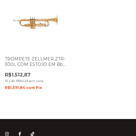
TROMPETE ZELLMER ZTR-
300L COM ESTOJO EM Bb
(Sib)1217
R$1.512,87
10
x
de
R$151,29
sem juros
R$1.391,84
com
Pix