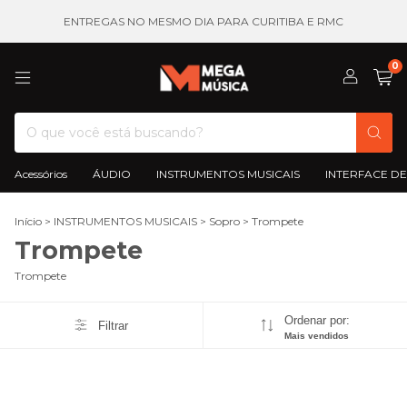
ENTREGAS NO MESMO DIA PARA CURITIBA E RMC
0
Acessórios
ÁUDIO
INSTRUMENTOS MUSICAIS
INTERFACE DE
Início
>
INSTRUMENTOS MUSICAIS
>
Sopro
>
Trompete
Trompete
Trompete
Ordenar por:
Filtrar
Mais vendidos