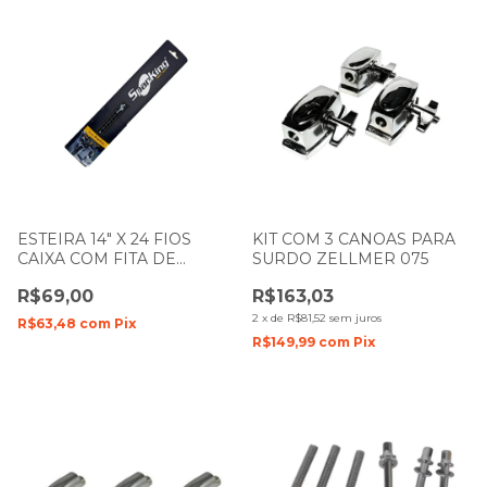
ESTEIRA 14" X 24 FIOS
KIT COM 3 CANOAS PARA
CAIXA COM FITA DE
SURDO ZELLMER 075
TECIDO SNARE PRO WIRE
R$69,00
R$163,03
SPANKING 891
2
x
de
R$81,52
sem juros
R$63,48
com
Pix
R$149,99
com
Pix