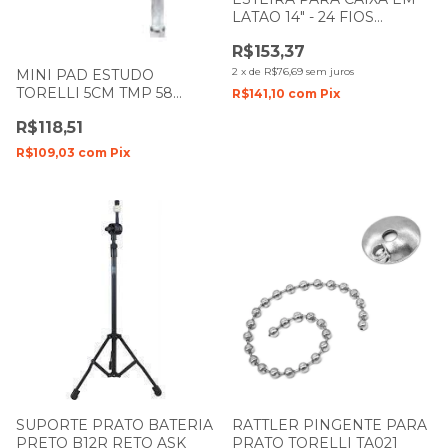
LATAO 14" - 24 FIOS
TORELLI TEC24
R$153,37
2
x
de
R$76,69
sem juros
MINI PAD ESTUDO
TORELLI 5CM TMP 58
R$141,10
com
Pix
(APENAS O PAD)
R$118,51
R$109,03
com
Pix
SUPORTE PRATO BATERIA
RATTLER PINGENTE PARA
PRETO B12R RETO ASK
PRATO TORELLI TA021