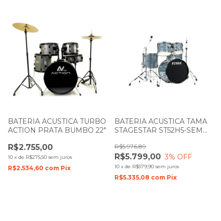
BATERIA ACUSTICA TURBO
BATERIA ACUSTICA TAMA
ACTION PRATA BUMBO 22"
STAGESTAR ST52H5-SEM
AZUL BUMBO 22"
R$2.755,00
R$5.976,89
R$5.799,00
3
% OFF
10
x
de
R$275,50
sem juros
10
x
de
R$579,90
sem juros
R$2.534,60
com
Pix
R$5.335,08
com
Pix