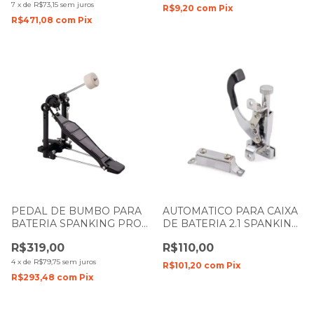
7
x
de
R$73,15
sem juros
R$9,20
com
Pix
R$471,08
com
Pix
PEDAL DE BUMBO PARA
AUTOMATICO PARA CAIXA
BATERIA SPANKING PRO
DE BATERIA 2.1 SPANKING
FIRE 22.3
18
R$319,00
R$110,00
4
x
de
R$79,75
sem juros
R$101,20
com
Pix
R$293,48
com
Pix