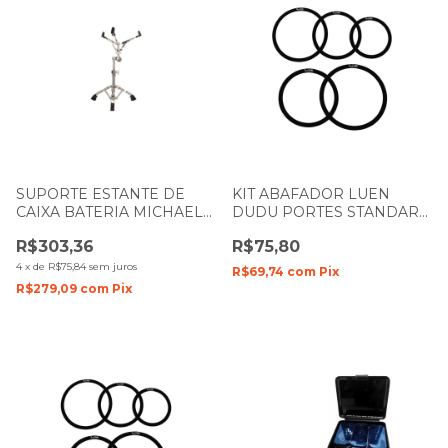
SUPORTE ESTANTE DE
KIT ABAFADOR LUEN
CAIXA BATERIA MICHAEL
DUDU PORTES STANDART
DMHS400
10 12 13 14 16 MUFFLE RING
R$303,36
R$75,80
BLACK
4
x
de
R$75,84
sem juros
R$69,74
com
Pix
R$279,09
com
Pix