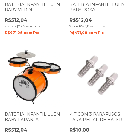
BATERIA INFANTIL LUEN
BATERIA INFANTIL LUEN
BABY VERDE
BABY ROSA
R$512,04
R$512,04
7
x
de
R$73,15
sem juros
7
x
de
R$73,15
sem juros
R$471,08
com
Pix
R$471,08
com
Pix
BATERIA INFANTIL LUEN
KIT COM 3 PARAFUSOS
BABY LARANJA
PARA PEDAL DE BATERIA
SPANKING 081
R$512,04
R$10,00