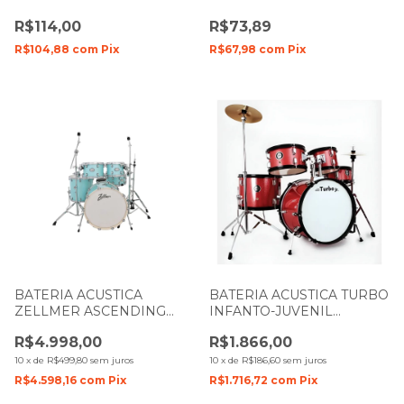
R$114,00
R$73,89
R$104,88
com
Pix
R$67,98
com
Pix
BATERIA ACUSTICA
BATERIA ACUSTICA TURBO
ZELLMER ASCENDING
INFANTO-JUVENIL
CARIBEAN BLUE AZUL
PROFISSIONAL
R$4.998,00
R$1.866,00
BUMBO 22" 1682
VERMELHA
10
x
de
R$499,80
sem juros
10
x
de
R$186,60
sem juros
R$4.598,16
com
Pix
R$1.716,72
com
Pix