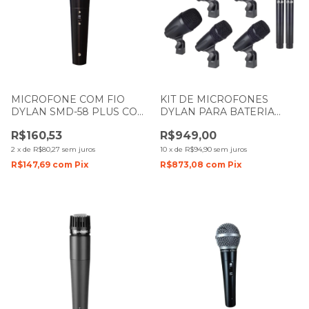
MICROFONE COM FIO
KIT DE MICROFONES
DYLAN SMD-58 PLUS COM
DYLAN PARA BATERIA
UM BASTÃO DE MÃO
COM 7 PEÇAS BASIC
R$160,53
R$949,00
DRUM
2
x
de
R$80,27
sem juros
10
x
de
R$94,90
sem juros
R$147,69
com
Pix
R$873,08
com
Pix