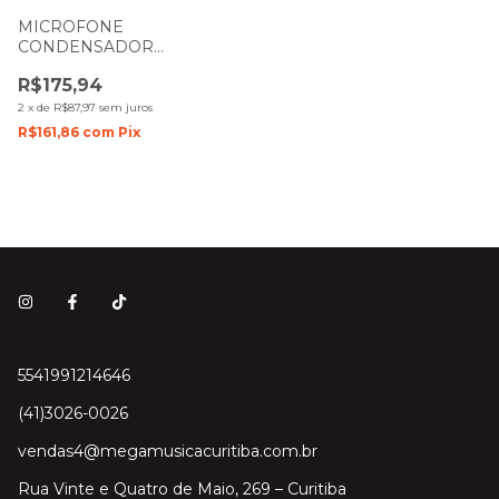
MICROFONE
CONDENSADOR
SOUNDVOICE LITE
R$175,94
SOUNDCASTING-800 P2
2
x
de
R$87,97
sem juros
R$161,86
com
Pix
5541991214646
(41)3026-0026
vendas4@megamusicacuritiba.com.br
Rua Vinte e Quatro de Maio, 269 – Curitiba