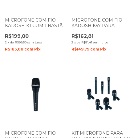
MICROFONE COM FIO
MICROFONE COM FIO
KADOSH K1 COM 1 BASTÃO
KADOSH K57 PARA
DE MÃO COM CACHIMBO
INSTRUMENTOS COM 1
R$199,00
R$162,81
BASTÃO DE MÃO COM
CACHIMBO
2
x
de
R$99,50
sem juros
2
x
de
R$81,41
sem juros
R$183,08
com
Pix
R$149,79
com
Pix
MICROFONE COM FIO
KIT MICROFONE PARA