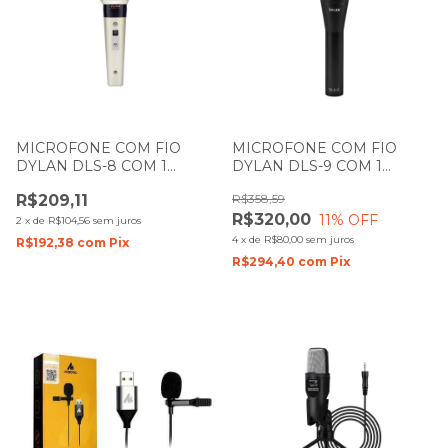
MICROFONE COM FIO
MICROFONE COM FIO
DYLAN DLS-8 COM 1
DYLAN DLS-9 COM 1
BASTÃO DE MÃO
BASTÃO DE MÃO
R$209,11
R$358,59
R$320,00
11
% OFF
2
x
de
R$104,56
sem juros
4
x
de
R$80,00
sem juros
R$192,38
com
Pix
R$294,40
com
Pix