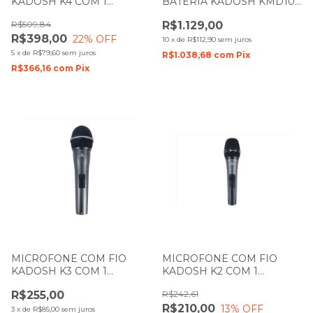
KADOSH K4 COM 1
BATERIA KADOSH KMD107
BASTÃO DE MÃO COM
COM 7 PECAS
R$509,84
R$1.129,00
CACHIMBO
R$398,00
22
% OFF
10
x
de
R$112,90
sem juros
5
x
de
R$79,60
sem juros
R$1.038,68
com
Pix
R$366,16
com
Pix
MICROFONE COM FIO
MICROFONE COM FIO
KADOSH K3 COM 1
KADOSH K2 COM 1
BASTÃO DE MÃO COM
BASTÃO DE MÃO COM
R$255,00
R$242,61
CACHIMBO
CACHIMBO
R$210,00
13
% OFF
3
x
de
R$85,00
sem juros