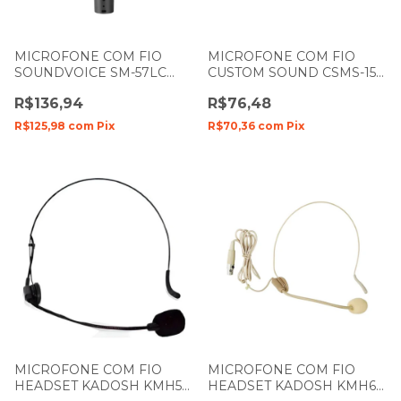
MICROFONE COM FIO
MICROFONE COM FIO
SOUNDVOICE SM-57LC
CUSTOM SOUND CSMS-150
COM 1 BASTÃO DE MÃO
COM 1 BASTÃO DE MÃO
R$136,94
R$76,48
COM CABO
COM CABO
R$125,98
com
Pix
R$70,36
com
Pix
MICROFONE COM FIO
MICROFONE COM FIO
HEADSET KADOSH KMH5
HEADSET KADOSH KMH6