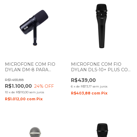
MICROFONE COM FIO
MICROFONE COM FIO
DYLAN DM-8 PARA
DYLAN DLS-10+ PLUS COM
PODCAST CONEXAO XLR E
1 BASTÃO DE MÃO
R$1.455,88
R$439,00
TIPO C
R$1.100,00
24
% OFF
6
x
de
R$73,17
sem juros
10
x
de
R$110,00
sem juros
R$403,88
com
Pix
R$1.012,00
com
Pix