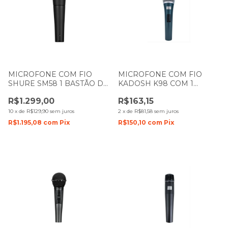
MICROFONE COM FIO
MICROFONE COM FIO
SHURE SM58 1 BASTÃO DE
KADOSH K98 COM 1
MÃO
BASTÃO DE MÃO COM
R$1.299,00
R$163,15
CACHIMBO
10
x
de
R$129,90
sem juros
2
x
de
R$81,58
sem juros
R$1.195,08
com
Pix
R$150,10
com
Pix