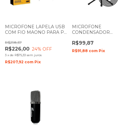
MICROFONE LAPELA USB
MICROFONE
COM FIO MAONO PARA PC
CONDENSADOR
NOTEBOOK AU-UL10
SOUNDVOICE LITE
R$298,57
R$99,87
SOUNDCASTING-650 P2
R$226,00
24
% OFF
R$91,88
com
Pix
3
x
de
R$75,33
sem juros
R$207,92
com
Pix