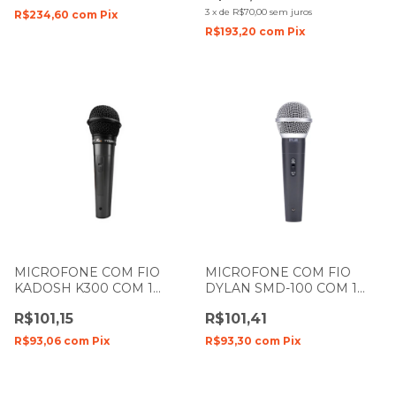
3
x
de
R$70,00
sem juros
R$234,60
com
Pix
R$193,20
com
Pix
MICROFONE COM FIO
MICROFONE COM FIO
KADOSH K300 COM 1
DYLAN SMD-100 COM 1
BASTÃO DE MÃO COM
BASTÃO DE MÃO
R$101,15
R$101,41
CABO
R$93,06
com
Pix
R$93,30
com
Pix