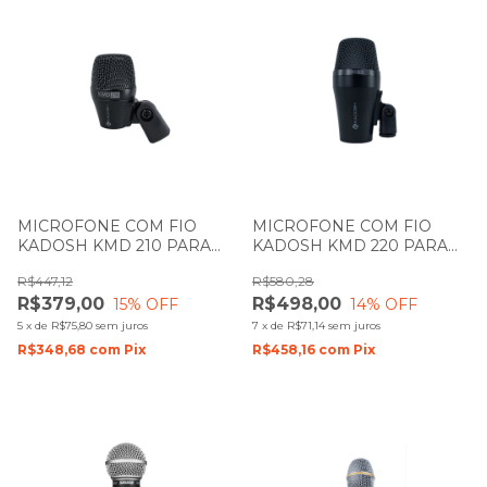
MICROFONE COM FIO
MICROFONE COM FIO
KADOSH KMD 210 PARA
KADOSH KMD 220 PARA
TOM DE BATERIA E
BUMBO E PERCUSSAO
R$447,12
R$580,28
PERCUSSAO
R$379,00
R$498,00
15
% OFF
14
% OFF
5
x
de
R$75,80
sem juros
7
x
de
R$71,14
sem juros
R$348,68
com
Pix
R$458,16
com
Pix