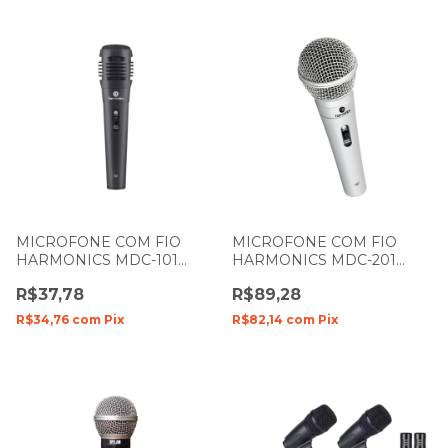
MICROFONE COM FIO
MICROFONE COM FIO
HARMONICS MDC-101
HARMONICS MDC-201
COM 1 BASTÃO DE MÃO
COM 1 BASTÃO DE MÃO
R$37,78
R$89,28
PRETO 51005
R$34,76
com
Pix
R$82,14
com
Pix