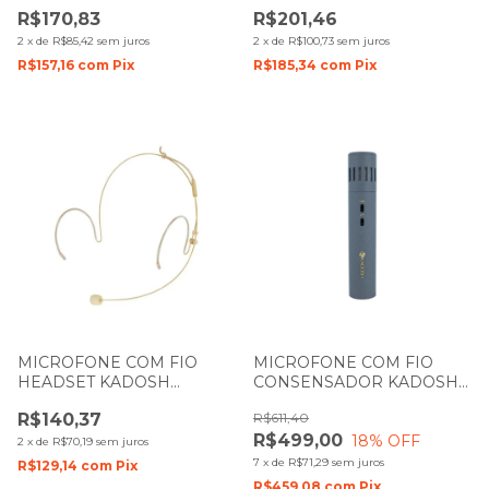
MINI XLR PRETO
MINI XLR BEGE
R$170,83
R$201,46
2
x
de
R$85,42
sem juros
2
x
de
R$100,73
sem juros
R$157,16
com
Pix
R$185,34
com
Pix
MICROFONE COM FIO
MICROFONE COM FIO
HEADSET KADOSH
CONSENSADOR KADOSH
K82/KMH MINI XLR BEGE
KR50 PARA GRAVAÇÃO
R$140,37
R$611,40
R$499,00
18
% OFF
2
x
de
R$70,19
sem juros
7
x
de
R$71,29
sem juros
R$129,14
com
Pix
R$459,08
com
Pix