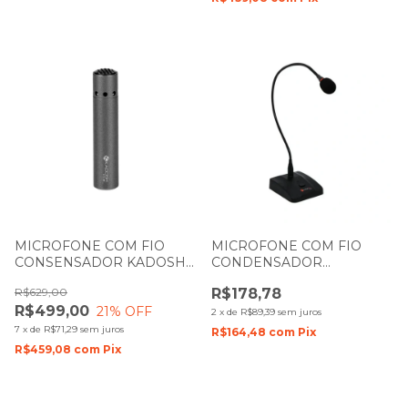
MICROFONE COM FIO
MICROFONE COM FIO
CONSENSADOR KADOSH
CONDENSADOR
KCR20 PARA CORAL
GOOSENECK KADOSH
R$629,00
R$178,78
K353 30CM
R$499,00
21
% OFF
2
x
de
R$89,39
sem juros
7
x
de
R$71,29
sem juros
R$164,48
com
Pix
R$459,08
com
Pix