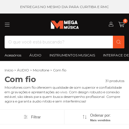
ENTREGAS NO MESMO DIA PARA CURITIBA E RMC
0
Acessórios
ÁUDIO
INSTRUMENTOS MUSICAIS
INTERFACE DE
Início
>
ÁUDIO
>
Microfone
>
Com fio
Com fio
31 produtos
Microfones com fio oferecem qualidade de som superior e confiabilidade
em gravações e apresentações ao vivo. Com design robusto e conexão
estável, são ideais para quem busca desempenho profissional. Compre
agora e garanta áudio nítido e sem interferências!
Ordenar por:
Filtrar
Mais vendidos