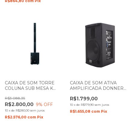
R$864,80
com
Pix
CAIXA DE SOM TORRE
CAIXA DE SOM ATIVA
COLUNA SUB MESA K
AMPLIFICADA DONNER
AUDIO CS10A 400W
SAGA 12 250W LL AUDIO
R$3.088,35
R$1.799,00
R$2.800,00
9
% OFF
10
x
de
R$179,90
sem juros
10
x
de
R$280,00
sem juros
R$1.655,08
com
Pix
R$2.576,00
com
Pix