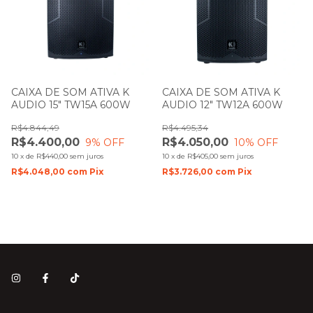
CAIXA DE SOM ATIVA K
CAIXA DE SOM ATIVA K
AUDIO 15" TW15A 600W
AUDIO 12" TW12A 600W
R$4.844,49
R$4.495,34
R$4.400,00
R$4.050,00
9
% OFF
10
% OFF
10
x
de
R$440,00
sem juros
10
x
de
R$405,00
sem juros
R$4.048,00
com
Pix
R$3.726,00
com
Pix