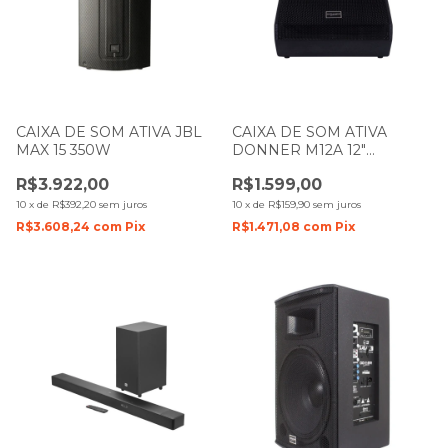
CAIXA DE SOM ATIVA JBL
CAIXA DE SOM ATIVA
MAX 15 350W
DONNER M12A 12"
RETORNO DE PALCO 150W
R$3.922,00
R$1.599,00
LL AUDIO
10
x
de
R$392,20
sem juros
10
x
de
R$159,90
sem juros
R$3.608,24
com
Pix
R$1.471,08
com
Pix