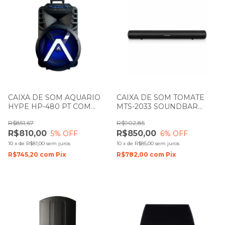
CAIXA DE SOM AQUARIO
CAIXA DE SOM TOMATE
HYPE HP-480 PT COM
MTS-2033 SOUNDBAR
BATERIA
110W
R$851,67
R$902,85
R$810,00
R$850,00
5
% OFF
6
% OFF
10
x
de
R$81,00
sem juros
10
x
de
R$85,00
sem juros
R$745,20
com
Pix
R$782,00
com
Pix