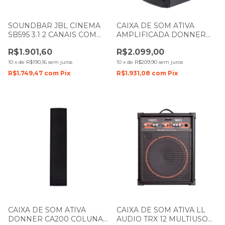
SOUNDBAR JBL CINEMA
CAIXA DE SOM ATIVA
SB595 3.1 2 CANAIS COM
AMPLIFICADA DONNER
SUBWOOFER BLUETOOTH
SAGA 15 300W LL AUDIO
R$1.901,60
R$2.099,00
220W
10
x
de
R$190,16
sem juros
10
x
de
R$209,90
sem juros
R$1.749,47
com
Pix
R$1.931,08
com
Pix
CAIXA DE SOM ATIVA
CAIXA DE SOM ATIVA LL
DONNER CA200 COLUNA
AUDIO TRX 12 MULTIUSO