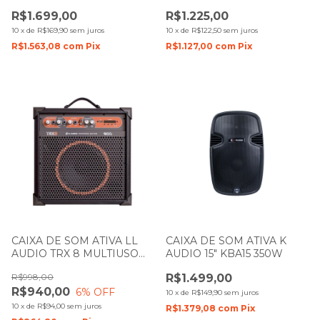
PRETA LL AUDIO
80W
R$1.699,00
R$1.225,00
10
x
de
R$169,90
sem juros
10
x
de
R$122,50
sem juros
R$1.563,08
com
Pix
R$1.127,00
com
Pix
CAIXA DE SOM ATIVA LL
CAIXA DE SOM ATIVA K
AUDIO TRX 8 MULTIUSO
AUDIO 15" KBA15 350W
45W
R$998,00
R$1.499,00
R$940,00
6
% OFF
10
x
de
R$149,90
sem juros
10
x
de
R$94,00
sem juros
R$1.379,08
com
Pix