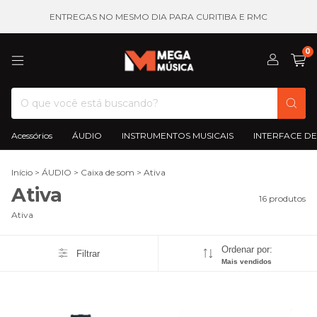
ENTREGAS NO MESMO DIA PARA CURITIBA E RMC
0
Acessórios
ÁUDIO
INSTRUMENTOS MUSICAIS
INTERFACE DE
Início
>
ÁUDIO
>
Caixa de som
>
Ativa
Ativa
16 produtos
Ativa
Ordenar por:
Filtrar
Mais vendidos