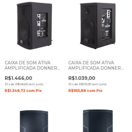
CAIXA DE SOM ATIVA
CAIXA DE SOM ATIVA
AMPLIFICADA DONNER
AMPLIFICADA DONNER
SAGA 10 200W LL AUDIO
SAGA 8 150W LL AUDIO
R$1.466,00
R$1.039,00
10
x
de
R$146,60
sem juros
10
x
de
R$103,90
sem juros
R$1.348,72
com
Pix
R$955,88
com
Pix