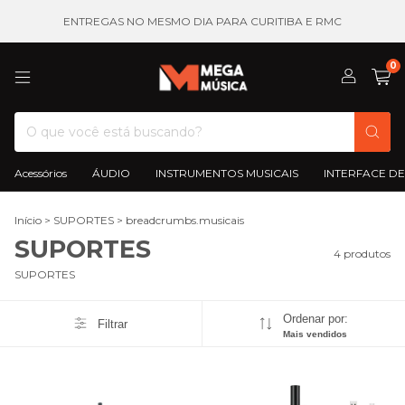
ENTREGAS NO MESMO DIA PARA CURITIBA E RMC
0
Acessórios
ÁUDIO
INSTRUMENTOS MUSICAIS
INTERFACE DE
Início
>
SUPORTES
>
breadcrumbs.musicais
SUPORTES
4 produtos
SUPORTES
Ordenar por:
Filtrar
Mais vendidos