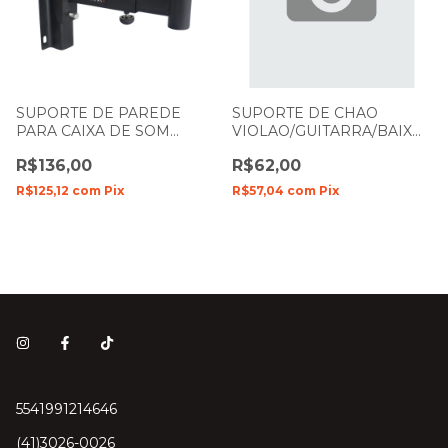
SUPORTE DE PAREDE
SUPORTE DE CHAO
PARA CAIXA DE SOM
VIOLAO/GUITARRA/BAIXO
SMART SM-400
G6 ASK
R$136,00
R$62,00
R$125,12
com
Pix
R$57,04
com
Pix
5541991214646
(41)3026-0026