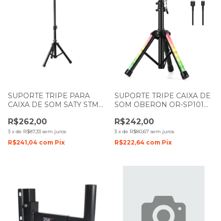
SUPORTE TRIPE PARA
SUPORTE TRIPE CAIXA DE
CAIXA DE SOM SATY STM
SOM OBERON OR-SP101
80 FERRO 1.65M
RGB
R$262,00
R$242,00
3
x
de
R$87,33
sem juros
3
x
de
R$80,67
sem juros
R$241,04
com
Pix
R$222,64
com
Pix