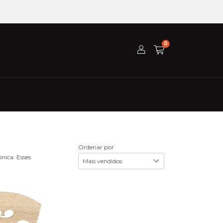
0
Ordenar por
nica. Esses