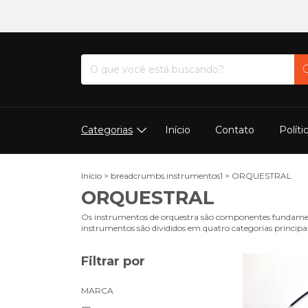
Categorias
Início
Contato
Políti
Início
>
breadcrumbs.instrumentos1
>
ORQUESTRAL
ORQUESTRAL
Os instrumentos de orquestra são componentes fundamentai
instrumentos são divididos em quatro categorias principais
Filtrar por
MARCA