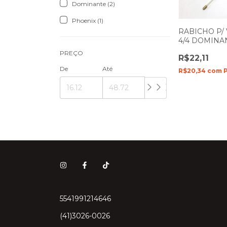
Dominante (2)
Phoenix (1)
RABICHO P/ 
4/4 DOMINA
PREÇO
R$22,11
De
Até
R$20,34
com
5541991214646
(41)3026-0026