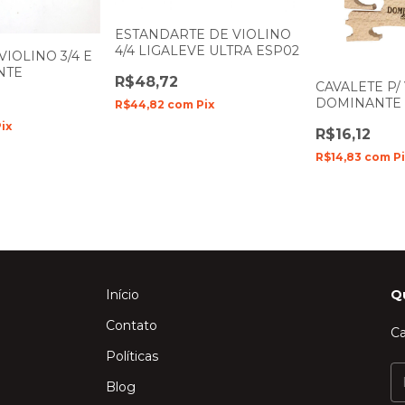
ESTANDARTE DE VIOLINO
4/4 LIGALEVE ULTRA ESP02
VIOLINO 3/4 E
NTE
R$48,72
CAVALETE P/ 
DOMINANTE
R$44,82
com
Pix
Pix
R$16,12
R$14,83
com
P
Início
Q
Contato
Ca
Políticas
Blog