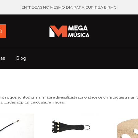
ENTREGAS NO MESMO DIA PARA CURITIBA E RMC
cas
Blog
s que, juntos, criam a rica e diversificada sonoridade de uma orquestra sinfô
: cordas, sopros, percussão e metais.