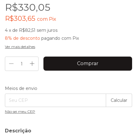
R$330,05
R$303,65
com
Pix
4
x de
R$82,51
sem juros
8% de desconto
pagando com Pix
Ver mais detalhes
Entregas para o CEP:
Alterar CEP
Meios de envio
Calcular
Não sei meu CEP
Descrição