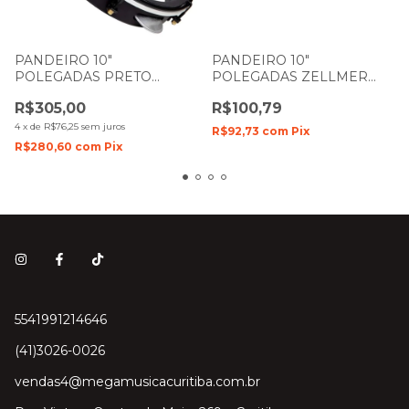
PANDEIRO 10"
PANDEIRO 10"
POLEGADAS PRETO
POLEGADAS ZELLMER
FOSCO MADEIRA NYLON
VANGUARDA ECO PELE
R$305,00
R$100,79
PELE TRANSPARENTE
LEITOSA PRETO
CONTEMPORANEA
4
x
de
R$76,25
sem juros
R$92,73
com
Pix
R$280,60
com
Pix
5541991214646
(41)3026-0026
vendas4@megamusicacuritiba.com.br