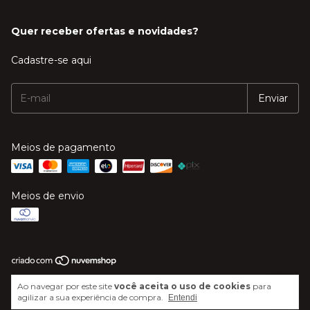
Quer receber ofertas e novidades?
Cadastre-se aqui
Meios de pagamento
Meios de envio
Copyright Mega Música - 20606244000120 - 2026. Todos os direitos
Ao navegar por este site
você aceita o uso de cookies
para
reservados.
agilizar a sua experiência de compra.
Entendi