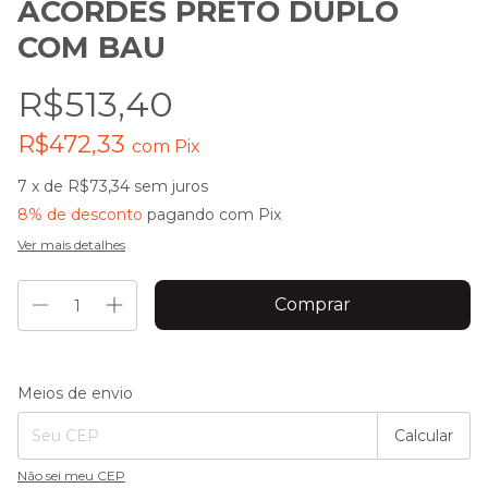
ACORDES PRETO DUPLO
COM BAU
R$513,40
R$472,33
com
Pix
7
x de
R$73,34
sem juros
8% de desconto
pagando com Pix
Ver mais detalhes
Entregas para o CEP:
Alterar CEP
Meios de envio
Calcular
Não sei meu CEP