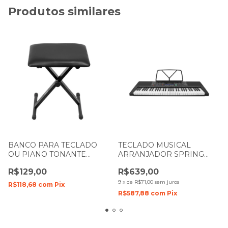
Produtos similares
BANCO PARA TECLADO
TECLADO MUSICAL
OU PIANO TONANTE
ARRANJADOR SPRING
TN1954BT-1 DOBRAVEL
NEW TC-161 COM 61
R$129,00
R$639,00
TECLAS
9
x
de
R$71,00
sem juros
R$118,68
com
Pix
R$587,88
com
Pix