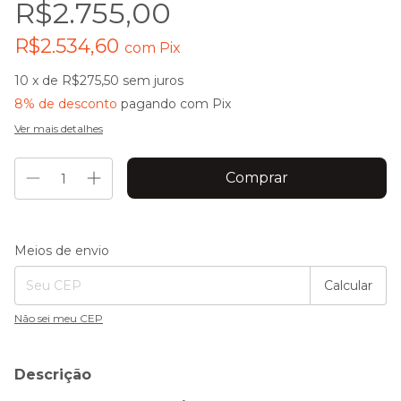
R$2.755,00
R$2.534,60
com
Pix
10
x de
R$275,50
sem juros
8% de desconto
pagando com Pix
Ver mais detalhes
Entregas para o CEP:
Alterar CEP
Meios de envio
Calcular
Não sei meu CEP
Descrição