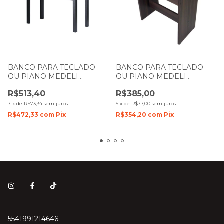
BANCO PARA TECLADO
BANCO PARA TECLADO
OU PIANO MEDELI
OU PIANO MEDELI
DIGITAL ACORDES PRETO
DIGITAL ACORDES COM
R$513,40
R$385,00
DUPLO COM BAU
BAU
7
x
de
R$73,34
sem juros
5
x
de
R$77,00
sem juros
R$472,33
com
Pix
R$354,20
com
Pix
5541991214646