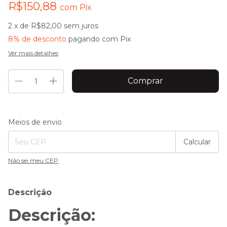
R$150,88
com
Pix
2
x de
R$82,00
sem juros
8% de desconto
pagando com Pix
Ver mais detalhes
Entregas para o CEP:
Alterar CEP
Meios de envio
Calcular
Não sei meu CEP
Descrição
Descrição: