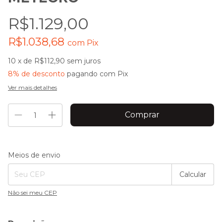
R$1.129,00
R$1.038,68
com
Pix
10
x de
R$112,90
sem juros
8% de desconto
pagando com Pix
Ver mais detalhes
Entregas para o CEP:
Alterar CEP
Meios de envio
Calcular
Não sei meu CEP