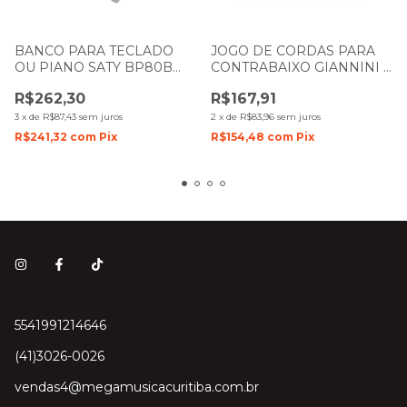
BANCO PARA TECLADO
JOGO DE CORDAS PARA
OU PIANO SATY BP80B
CONTRABAIXO GIANNINI 5
COM REGULAGEM DE
CORDAS .045-130 GEEBRS5
R$262,30
R$167,91
ALTURA BRANCO
3
x
de
R$87,43
sem juros
2
x
de
R$83,96
sem juros
R$241,32
com
Pix
R$154,48
com
Pix
5541991214646
(41)3026-0026
vendas4@megamusicacuritiba.com.br