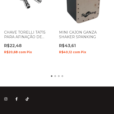
CHAVE TORELLI TA715
MINI CAJON GANZA
PARA AFINAÇÃO DE
SHAKER SPANKING
PANDEIRO O PAR
R$22,48
R$43,61
R$20,68
com
Pix
R$40,12
com
Pix