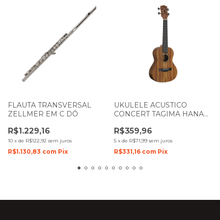
FLAUTA TRANSVERSAL
UKULELE ACUSTICO
ZELLMER EM C DÓ
CONCERT TAGIMA HANA
KOA FIGURADO NTS
R$1.229,16
R$359,96
NATURAL SATIN
10
x
de
R$122,92
sem juros
5
x
de
R$71,99
sem juros
R$1.130,83
com
Pix
R$331,16
com
Pix