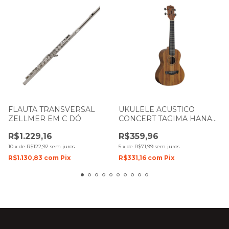
FLAUTA TRANSVERSAL
UKULELE ACUSTICO
ZELLMER EM C DÓ
CONCERT TAGIMA HANA
KOA FIGURADO NTS
R$1.229,16
R$359,96
NATURAL SATIN
10
x
de
R$122,92
sem juros
5
x
de
R$71,99
sem juros
R$1.130,83
com
Pix
R$331,16
com
Pix