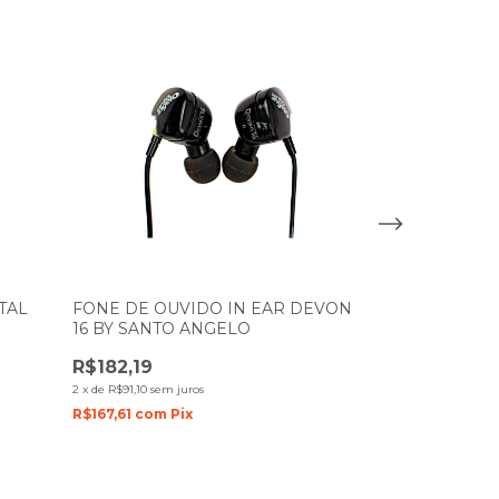
TAL
FONE DE OUVIDO IN EAR DEVON
FONE DE OU
16 BY SANTO ANGELO
10 BY SANTO
R$182,19
R$455,03
2
x
de
R$91,10
sem juros
6
x
de
R$75,84
sem j
R$167,61
com
Pix
R$418,63
com
P