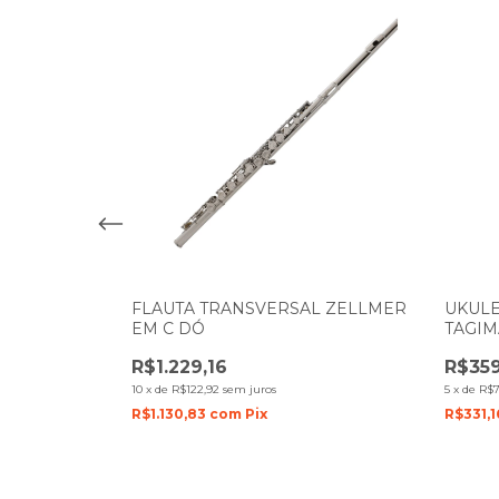
 GUITARRA
FLAUTA TRANSVERSAL ZELLMER
UKULE
0 20W
EM C DÓ
TAGIM
NATUR
R$1.229,16
R$359
10
x
de
R$122,92
sem juros
5
x
de
R$7
R$1.130,83
com
Pix
R$331,