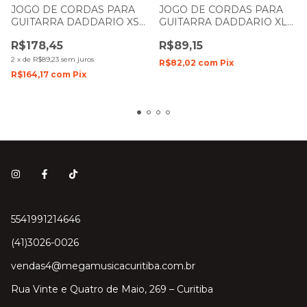
JOGO DE CORDAS PARA
JOGO DE CORDAS PARA
GUITARRA DADDARIO XS
GUITARRA DADDARIO XL
NICKEL PLATED STEEL
NICKEL WOUND 011- 049
R$178,45
R$89,15
010- 046 XSE1046
EXL115-B
2
x
de
R$89,23
sem juros
R$82,02
com
Pix
R$164,17
com
Pix
5541991214646
(41)3026-0026
vendas4@megamusicacuritiba.com.br
Rua Vinte e Quatro de Maio, 269 – Curitiba