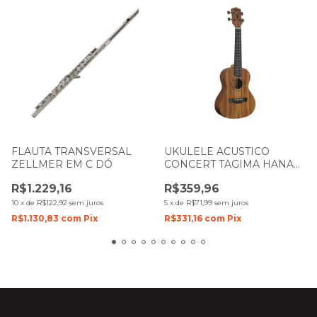
FLAUTA TRANSVERSAL
UKULELE ACUSTICO
ZELLMER EM C DÓ
CONCERT TAGIMA HANA
KOA FIGURADO NTS
R$1.229,16
R$359,96
NATURAL SATIN
10
x
de
R$122,92
sem juros
5
x
de
R$71,99
sem juros
R$1.130,83
com
Pix
R$331,16
com
Pix