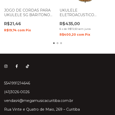
JOGO DE CORDAS PARA
UKULELE
UKULELE SG BARITONO
ELETROACUSTICO
.026
CONCERT TONANTE
R$21,46
R$435,00
UCH1954KE HAKA KOA
COM CAPA
6
x
de
R$72,50
sem juros
R$19,74
com
Pix
R$400,20
com
Pix
5541991214646
(41)3026-0026
vendas4@megamusicacuritiba.com.br
Rua Vinte e Quatro de Maio, 269 – Curitiba