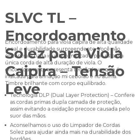
SLVC TL –
Encordoamento
Encordoamento para viola caipira de alta qualidade
Solez para Viola
tonal e durabilidade surpreendente. Você não
encontrará nada igual no mercado, pois esta é a
única corda de alta duração de viola. O
Caipira – Tensão
encordoamento apresenta tensão leve, que é
indicada para afinação mi cebolão e rio acima.
Leve
Timbre brilhante com corpo equilibrado.
Tecnologia DLP (Dual Layer Protection) – Confere
as cordas primas dupla camada de proteção,
assim evitando a oxidação precoce causada pelo
suor das mãos.
Aconselhamos o uso do Limpador de Cordas
Solez para ajudar ainda mais na durabilidade dos
bordões.