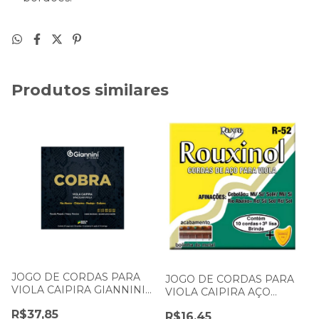
Produtos similares
JOGO DE CORDAS PARA
JOGO DE CORDAS PARA
VIOLA CAIPIRA GIANNINI
VIOLA CAIPIRA AÇO
COBRA TENSÃO PESADA
ROUXINOL R-52
R$37,85
RIO ABAIXO GESVP
R$16,45