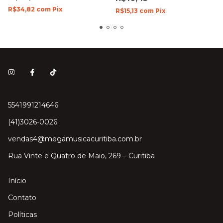
R$34,82
com
Pix
R$15,13
com
Pix
5541991214646
(41)3026-0026
vendas4@megamusicacuritiba.com.br
Rua Vinte e Quatro de Maio, 269 – Curitiba
Início
Contato
Políticas