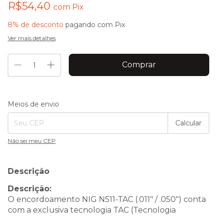
R$54,40
com
Pix
8% de desconto
pagando com Pix
Ver mais detalhes
Entregas para o CEP:
Alterar CEP
Meios de envio
Calcular
Não sei meu CEP
Descrição
Descrição:
O encordoamento NIG N511-TAC (.011" / .050") conta
com a exclusiva tecnologia TAC (Tecnologia