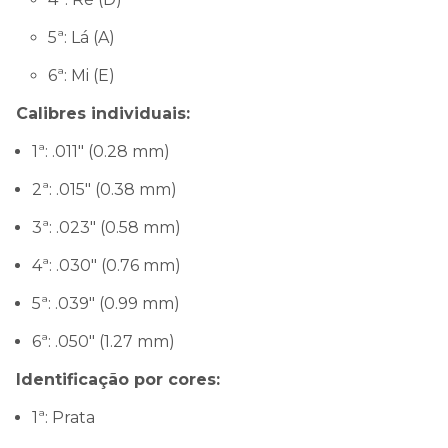
5ª: Lá (A)
6ª: Mi (E)
Calibres individuais:
1ª: .011" (0.28 mm)
2ª: .015" (0.38 mm)
3ª: .023" (0.58 mm)
4ª: .030" (0.76 mm)
5ª: .039" (0.99 mm)
6ª: .050" (1.27 mm)
Identificação por cores:
1ª: Prata