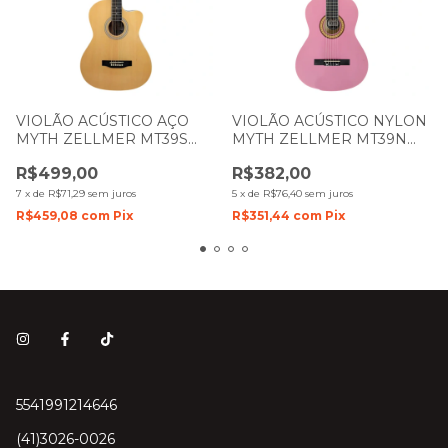
VIOLÃO ACÚSTICO AÇO
VIOLÃO ACÚSTICO NYLON
MYTH ZELLMER MT39S
MYTH ZELLMER MT39N
NATURAL DARK BROWN
ROSA 1269
R$499,00
R$382,00
1067/ 1591
7
x
de
R$71,29
sem juros
5
x
de
R$76,40
sem juros
R$459,08
com
Pix
R$351,44
com
Pix
5541991214646
(41)3026-0026