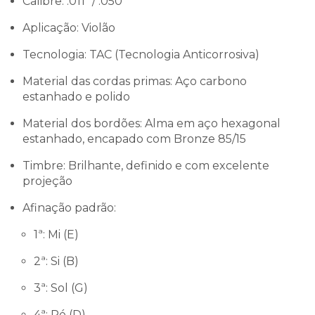
Calibre: .011" / .050"
Aplicação: Violão
Tecnologia: TAC (Tecnologia Anticorrosiva)
Material das cordas primas: Aço carbono
estanhado e polido
Material dos bordões: Alma em aço hexagonal
estanhado, encapado com Bronze 85/15
Timbre: Brilhante, definido e com excelente
projeção
Afinação padrão:
1ª: Mi (E)
2ª: Si (B)
3ª: Sol (G)
4ª: Ré (D)