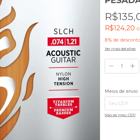
PESAD
R$135,
R$124,20
8% de descont
Ver mais detalhes
Entregas para o CE
Meios de envio
Não sei meu CEP