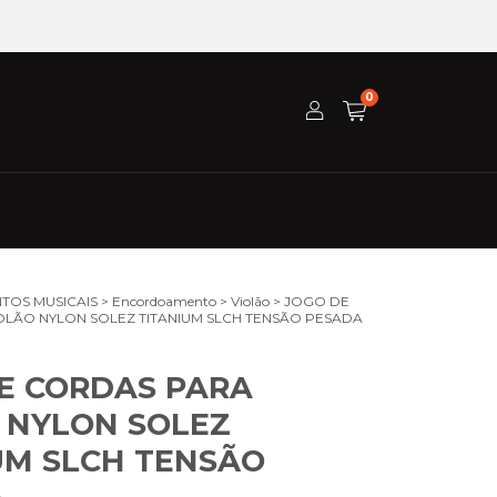
0
TOS MUSICAIS
>
Encordoamento
>
Violão
>
JOGO DE
OLÃO NYLON SOLEZ TITANIUM SLCH TENSÃO PESADA
E CORDAS PARA
 NYLON SOLEZ
UM SLCH TENSÃO