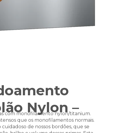
rdoamento
olão Nylon –
imas com monofilamento nylon/titanium.
intensos que os monofilamentos normais.
o cuidadoso de nossos bordões, que se