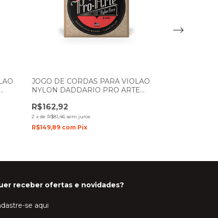
LAO
JOGO DE CORDAS PARA VIOLAO
NYLON DADDARIO PRO ARTE
TENSÃO MEDIA EJ45
JOGO DE CO
R$162,92
AÇO SOLEZ 
2
x
de
R$81,46
sem juros
SLAPB11 0.11- 
R$149,89
com
Pix
R$85,00
R$78,20
com
P
uer receber ofertas e novidades?
dastre-se aqui