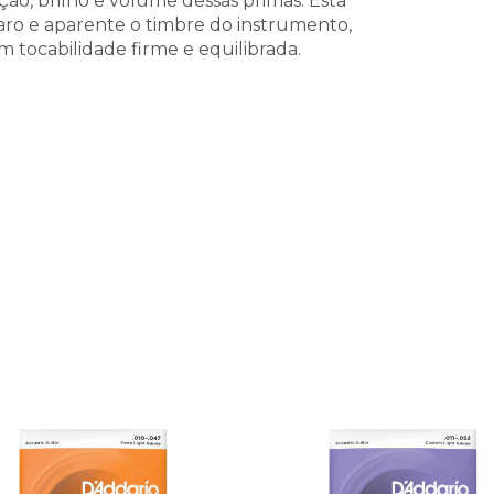
ão, brilho e volume dessas primas. Esta
laro e aparente o timbre do instrumento,
m tocabilidade firme e equilibrada.