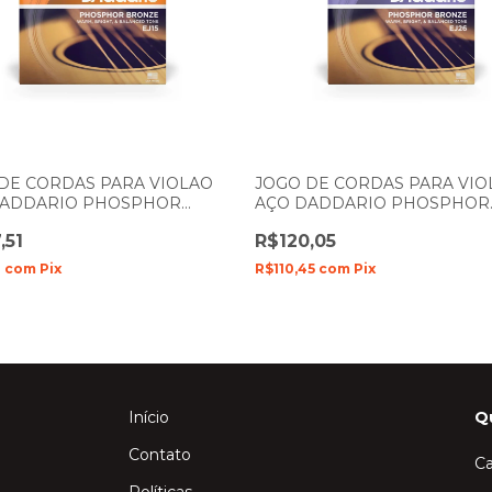
DE CORDAS PARA VIOLAO
JOGO DE CORDAS PARA VIO
DADDARIO PHOSPHOR
AÇO DADDARIO PHOSPHOR
E 010- 047 EJ15
BRONZE 011- 052 EJ26
,51
R$120,05
1
com
Pix
R$110,45
com
Pix
Início
Q
Contato
Ca
Políticas