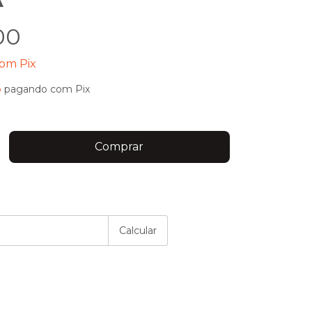
A
00
com
Pix
o
pagando com Pix
P:
Alterar CEP
Calcular