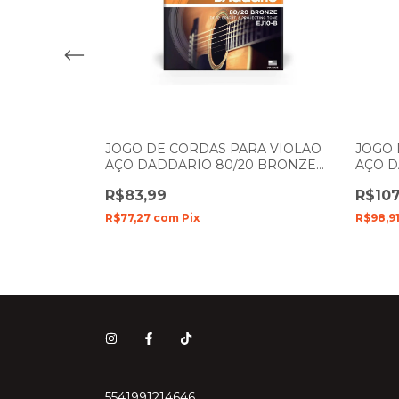
JOGO DE CORDAS PARA VIOLAO
JOGO 
AÇO DADDARIO 80/20 BRONZE
AÇO 
010- 047 EJ10-B
BRONZ
RA VIOLÃO
R$83,99
R$107
O BRONZE
R$77,27
com
Pix
R$98,9
5541991214646