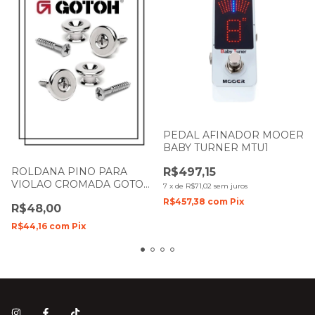
PEDAL AFINADOR MOOER
BABY TURNER MTU1
R$497,15
ROLDANA PINO PARA
VIOLAO CROMADA GOTOH
7
x
de
R$71,02
sem juros
B3
R$457,38
com
Pix
R$48,00
R$44,16
com
Pix