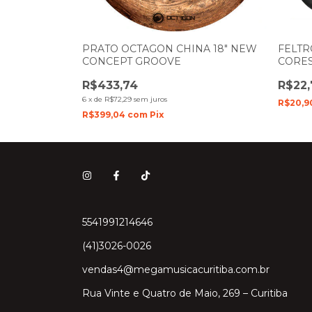
 PRATOS DE
PRATO OCTAGON CHINA 18" NEW
FELTR
21
CONCEPT GROOVE
CORES
R$433,74
R$22,
6
x
de
R$72,29
sem juros
R$20,9
R$399,04
com
Pix
5541991214646
(41)3026-0026
vendas4@megamusicacuritiba.com.br
Rua Vinte e Quatro de Maio, 269 – Curitiba