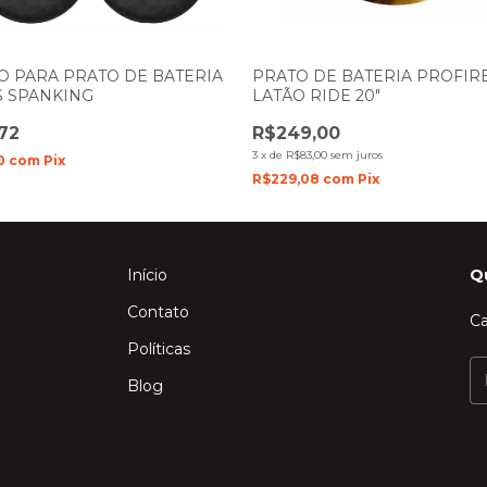
O PARA PRATO DE BATERIA
PRATO DE BATERIA PROFIR
 SPANKING
LATÃO RIDE 20"
72
R$249,00
3
x
de
R$83,00
sem juros
0
com
Pix
R$229,08
com
Pix
Início
Q
Contato
Ca
Políticas
Blog