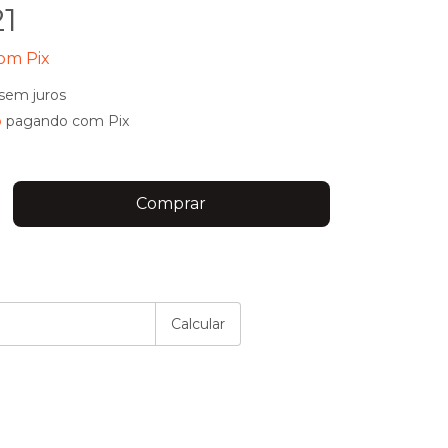
21
om
Pix
sem juros
o
pagando com Pix
P:
Alterar CEP
Calcular