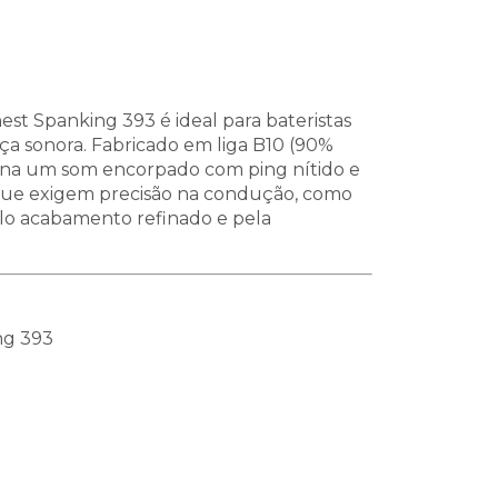
st Spanking 393 é ideal para bateristas
ça sonora. Fabricado em liga B10 (90%
iona um som encorpado com ping nítido e
os que exigem precisão na condução, como
pelo acabamento refinado e pela
ng 393