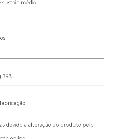
 sustain médio
ios
g 393
fabricação.
s devido a alteração do produto pelo
.
nto online.