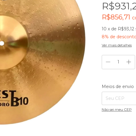
R$931,
R$856,71
c
10
x de
R$93,12
8% de descont
Ver mais detalhes
Entregas para o CE
Meios de envio
Não sei meu CEP