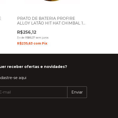
E
PRATO DE BATERIA PROFIRE
PRATO DE BAT
ALLOY LATÃO HIT HAT CHIMBAL 14"
CHIMBAL IMP
PAR
SPANKING 39
R$256,12
R$776,80
3
x
de
R$85,37
sem juros
10
x
de
R$77,68
sem 
R$235,63
com
Pix
R$714,66
com
P
uer receber ofertas e novidades?
dastre-se aqui