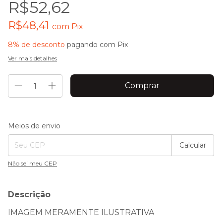
R$52,62
R$48,41
com
Pix
8% de desconto
pagando com Pix
Ver mais detalhes
Entregas para o CEP:
Alterar CEP
Meios de envio
Calcular
Não sei meu CEP
Descrição
IMAGEM MERAMENTE ILUSTRATIVA