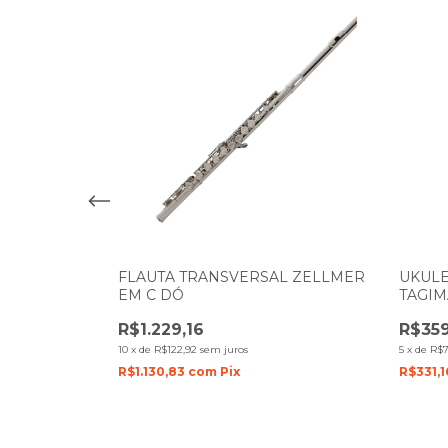
 GUITARRA
FLAUTA TRANSVERSAL ZELLMER
UKULE
0 20W
EM C DÓ
TAGIM
NATUR
R$1.229,16
R$359
10
x
de
R$122,92
sem juros
5
x
de
R$7
R$1.130,83
com
Pix
R$331,