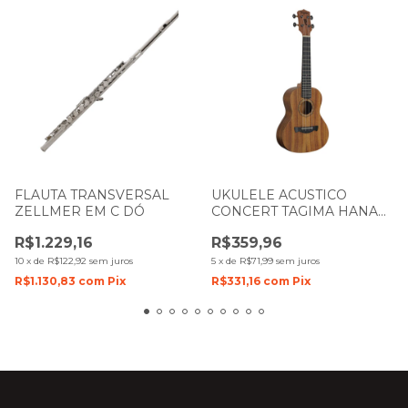
FLAUTA TRANSVERSAL
UKULELE ACUSTICO
ZELLMER EM C DÓ
CONCERT TAGIMA HANA
KOA FIGURADO NTS
R$1.229,16
R$359,96
NATURAL SATIN
10
x
de
R$122,92
sem juros
5
x
de
R$71,99
sem juros
R$1.130,83
com
Pix
R$331,16
com
Pix