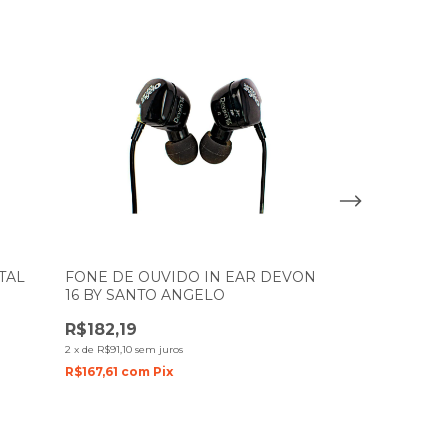
TAL
FONE DE OUVIDO IN EAR DEVON
FONE DE OU
16 BY SANTO ANGELO
10 BY SANTO
R$182,19
R$455,03
2
x
de
R$91,10
sem juros
6
x
de
R$75,84
sem j
R$167,61
com
Pix
R$418,63
com
P