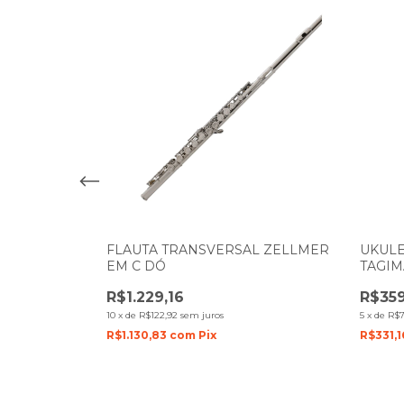
 GUITARRA
FLAUTA TRANSVERSAL ZELLMER
UKULE
0 20W
EM C DÓ
TAGIM
NATUR
R$1.229,16
R$359
10
x
de
R$122,92
sem juros
5
x
de
R$7
R$1.130,83
com
Pix
R$331,