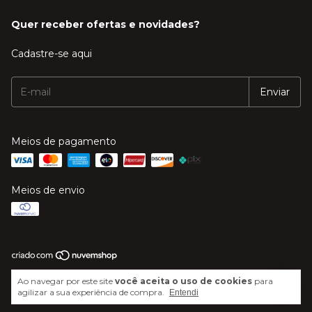
Quer receber ofertas e novidades?
Cadastre-se aqui
Meios de pagamento
Meios de envio
Copyright Mega Música - 20606244000120 - 2026. Todos os direitos
Ao navegar por este site
você aceita o uso de cookies
para
reservados.
agilizar a sua experiência de compra.
Entendi