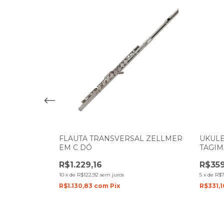
 GUITARRA
FLAUTA TRANSVERSAL ZELLMER
UKULE
0 20W
EM C DÓ
TAGIM
NATUR
R$1.229,16
R$359
10
x
de
R$122,92
sem juros
5
x
de
R$7
R$1.130,83
com
Pix
R$331,