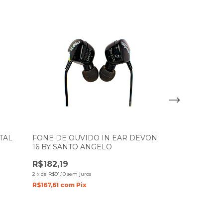
TAL
FONE DE OUVIDO IN EAR DEVON
FONE DE OU
16 BY SANTO ANGELO
10 BY SANTO
R$182,19
R$455,03
2
x
de
R$91,10
sem juros
6
x
de
R$75,84
sem j
R$167,61
com
Pix
R$418,63
com
P