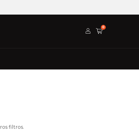
0
s filtros.