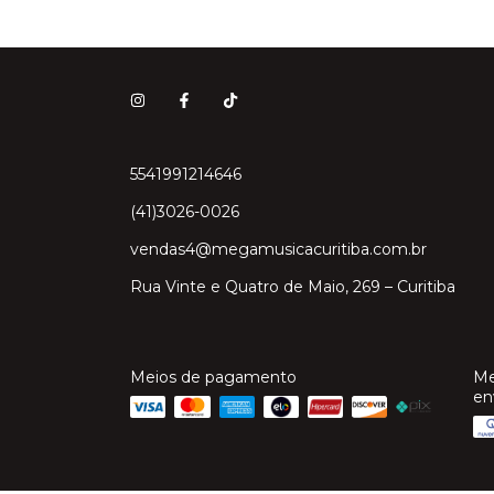
5541991214646
(41)3026-0026
vendas4@megamusicacuritiba.com.br
Rua Vinte e Quatro de Maio, 269 – Curitiba
Meios de pagamento
Me
en