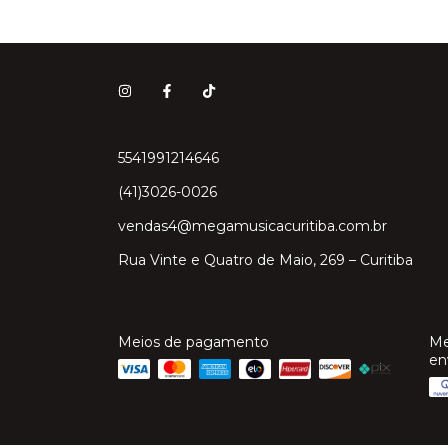
5541991214646
(41)3026-0026
vendas4@megamusicacuritiba.com.br
Rua Vinte e Quatro de Maio, 269 – Curitiba
Meios de pagamento
Me
en