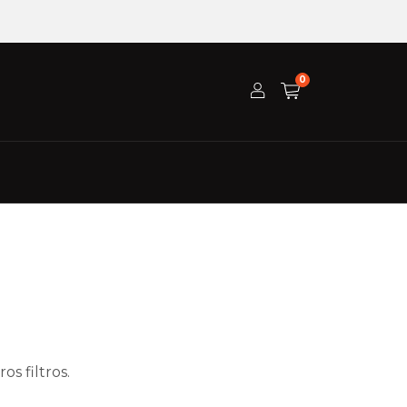
0
s filtros.