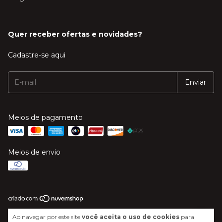
Quer receber ofertas e novidades?
Cadastre-se aqui
Meios de pagamento
Meios de envio
Copyright Mega Música - 20606244000120 - 2026. Todos os direitos
Ao navegar por este site
você aceita o uso de cookies
para
reservados.