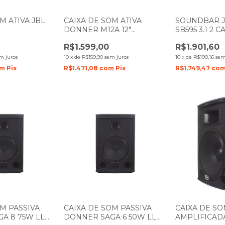
M ATIVA JBL
CAIXA DE SOM ATIVA
SOUNDBAR J
DONNER M12A 12"
SB595 3.1 2 
RETORNO DE PALCO 150W
SUBWOOFER
R$1.599,00
R$1.901,60
LL AUDIO
220W
m juros
10
x
de
R$159,90
sem juros
10
x
de
R$190,16
sem
om
Pix
R$1.471,08
com
Pix
R$1.749,47
co
OM PASSIVA
CAIXA DE SOM PASSIVA
CAIXA DE SO
A 8 75W LL
DONNER SAGA 6 50W LL
AMPLIFICA