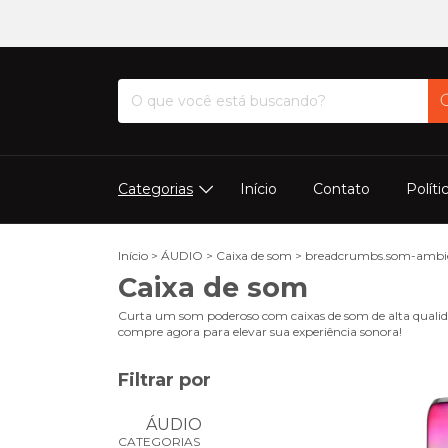
Categorias
Início
Contato
Políti
Início
>
ÁUDIO
>
Caixa de som
>
breadcrumbs.som-ambi
Caixa de som
Curta um som poderoso com caixas de som de alta qualidad
compre agora para elevar sua experiência sonora!
Filtrar por
ÁUDIO
CATEGORIAS