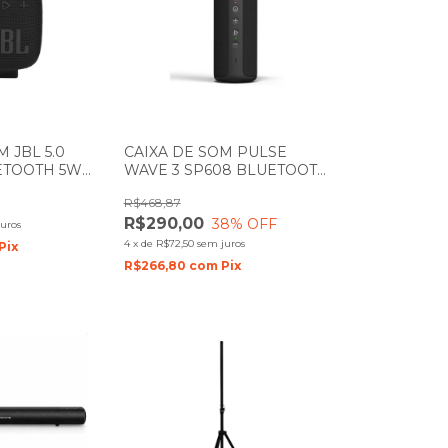
 JBL 5.0
CAIXA DE SOM PULSE
ETOOTH 5W
WAVE 3 SP608 BLUETOOTH
20W PRETA
R$468,87
R$290,00
38
% OFF
uros
4
x
de
R$72,50
sem juros
Pix
R$266,80
com
Pix