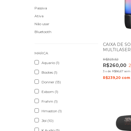
Passiva
Ativa
Não usar
Bluetooth
CAIXA DE S
MULTILASE
MARCA
15W COM EF
R$323,52
SP349
Aquario (1)
R$260,00
3
x
de
R$86,67
sem 
Bootes (1)
R$239,20
com
Donner (13)
Exbom (1)
Frahm (1)
Hmaston (1)
Jbl (10)
K Audio (5)