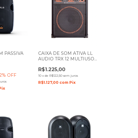
M PASSIVA
CAIXA DE SOM ATIVA LL
AUDIO TRX 12 MULTIUSO
80W
R$1.225,00
2
% OFF
10
x
de
R$122,50
sem juros
uros
R$1.127,00
com
Pix
Pix