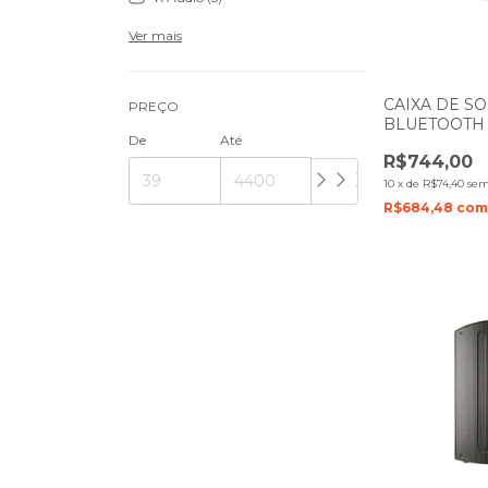
Ver mais
CAIXA DE SO
PREÇO
BLUETOOTH
De
Até
R$744,00
10
x
de
R$74,40
sem
R$684,48
co