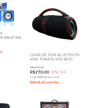
OM
R KNUP 6W
ix
CAIXA DE SOM BLUETOOTH
40W TOMATE MTS-8010
R$400,25
R$270,00
33
% OFF
3
x
de
R$90,00
sem juros
R$248,40
com
Pix