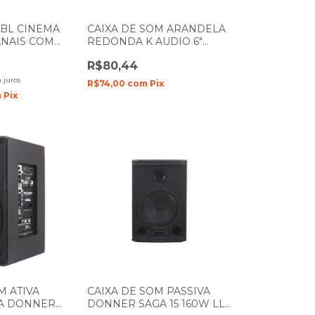
BL CINEMA
CAIXA DE SOM ARANDELA
CANAIS COM
REDONDA K AUDIO 6"
 BLUETOOTH
POLEGADAS 5W KCS6
R$80,44
BRANCA
 juros
R$74,00
com
Pix
m
Pix
M ATIVA
CAIXA DE SOM PASSIVA
DA DONNER
DONNER SAGA 15 160W LL