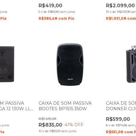
AUDIO
SAGA 15 300
R$419,00
R$2.099,00
juros
5
x
de
R$83,80
sem juros
10
x
de
R$209,90
se
Pix
R$385,48
com
Pix
R$1.931,08
co
OM PASSIVA
CAIXA DE SOM PASSIVA
CAIXA DE SO
A 12 130W LL
BOOTES BP1515 350W
DONNER CL1
AUDIO
R$1.415,28
R$599,00
R$835,00
41
% OFF
 juros
8
x
de
R$74,88
sem 
10
x
de
R$83,50
sem juros
Pix
R$551,08
com
P