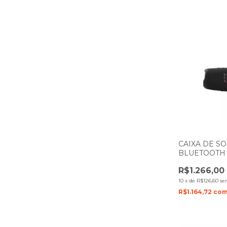
CAIXA DE S
BLUETOOTH 
PRETO COM 
R$1.266,00
10
x
de
R$126,60
se
R$1.164,72
co