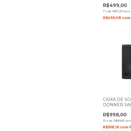
AUDIO
R$499,00
7
x
de
R$71,29
sem 
R$459,08
com
CAIXA DE S
DONNER SAG
AUDIO
R$998,00
10
x
de
R$99,80
sem
R$918,16
com