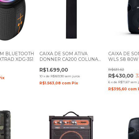
OM BLUETOOTH
CAIXA DE SOM ATIVA
CAIXA DE SO
XTRAD XDG-351
DONNER CA200 COLUNA
WLS S8 80W
PRETA LL AUDIO
R$1.699,00
R$631,62
R$430,00
3
10
x
de
R$169,90
sem juros
Pix
6
x
de
R$71,67
sem j
R$1.563,08
com
Pix
R$395,60
com