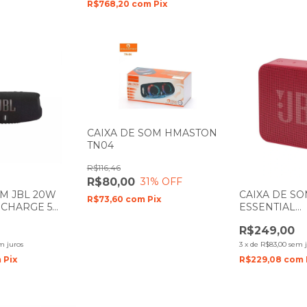
R$768,20
com
Pix
CAIXA DE SOM HMASTON
TN04
R$116,46
R$80,00
31
% OFF
OM JBL 20W
CAIXA DE SO
R$73,60
com
Pix
CHARGE 5
ESSENTIAL
BATERIA
BLUETHOOT
R$249,00
VERMELHA C
m juros
3
x
de
R$83,00
sem j
m
Pix
R$229,08
com