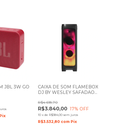
M JBL 3W GO
CAIXA DE SOM FLAMEBOX
DJ BY WESLEY SAFADAO
H/AUX
PULSE SP512
R$4.618,70
OM BATERIA
R$3.840,00
17
% OFF
uros
10
x
de
R$384,00
sem juros
Pix
R$3.532,80
com
Pix