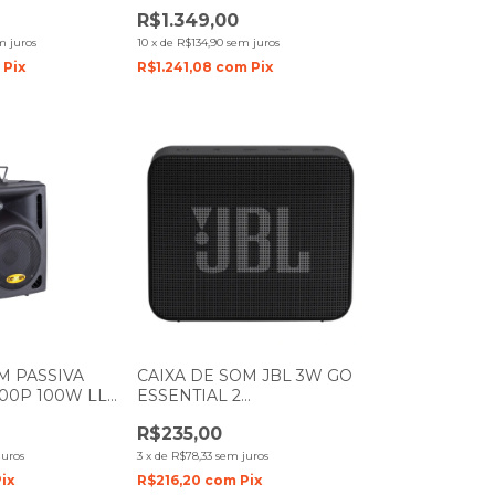
W LL AUDIO
AUDIO
R$1.349,00
m juros
10
x
de
R$134,90
sem juros
m
Pix
R$1.241,08
com
Pix
M PASSIVA
CAIXA DE SOM JBL 3W GO
00P 100W LL
ESSENTIAL 2
BLUETHOOTH/AUX PRETA
R$235,00
juros
3
x
de
R$78,33
sem juros
ix
R$216,20
com
Pix