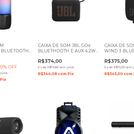
OM
CAIXA DE SOM JBL GO4
CAIXA DE SOM
R BLUETOOTH
BLUETHOOTH E AUX 4.2W
WIND 3 BLU
EITO LED RGB
PRETA
PRETA
R$374,00
R$375,00
20
% OFF
5
x
de
R$74,80
sem juros
5
x
de
R$75,00
sem j
juros
R$344,08
com
Pix
R$345,00
com
Pix