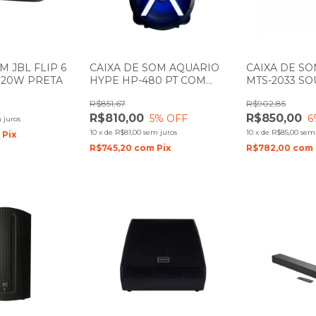
M JBL FLIP 6
CAIXA DE SOM AQUARIO
CAIXA DE S
 20W PRETA
HYPE HP-480 PT COM
MTS-2033 S
BATERIA
R$851,67
R$902,85
R$810,00
R$850,00
5
% OFF
6
 juros
10
x
de
R$81,00
sem juros
10
x
de
R$85,00
sem 
m
Pix
R$745,20
com
Pix
R$782,00
com