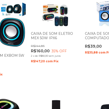
CAIXA DE SOM ELETRO
CAIXA DE S
MEX 50W IPX6
COMPUTADO
RMS KP-609
R$244,85
R$39,00
R$160,00
35
% OFF
R$35,88
com
P
OM EXBOM 5W
2
x
de
R$80,00
sem juros
R$147,20
com
Pix
ix