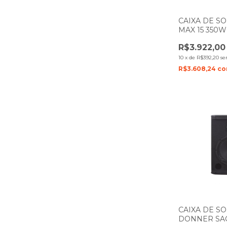
CAIXA DE SO
MAX 15 350W
R$3.922,00
10
x
de
R$392,20
se
R$3.608,24
c
CAIXA DE S
DONNER SAG