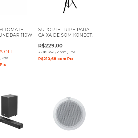
OM TOMATE
SUPORTE TRIPE PARA
OUNDBAR 110W
CAIXA DE SOM KONECT
TC203 1,95M FERRO
R$229,00
% OFF
3
x
de
R$76,33
sem juros
juros
R$210,68
com
Pix
Pix