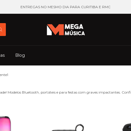
ENTREGAS NO MESMO DIA PARA CURITIBA E RMC
cas
Blog
ente1
e! Modelos Bluetooth, portáteis e para festas com graves impactantes. Confir